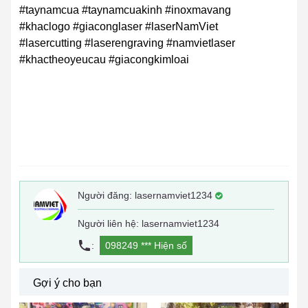
#taynamcua #taynamcuakinh #inoxmavang
#khaclogo #giaconglaser #laserNamViet
#lasercutting #laserengraving #namvietlaser
#khactheoyeucau #giacongkimloai
Người đăng:
lasernamviet1234
Người liên hệ: lasernamviet1234
:
098249 ***
Hiện số
Gợi ý cho bạn