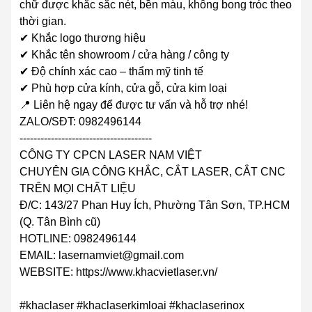
chữ được khắc sắc nét, bền màu, không bong tróc theo
thời gian.
✔ Khắc logo thương hiệu
✔ Khắc tên showroom / cửa hàng / công ty
✔ Độ chính xác cao – thẩm mỹ tinh tế
✔ Phù hợp cửa kính, cửa gỗ, cửa kim loại
📍 Liên hệ ngay để được tư vấn và hỗ trợ nhé!
ZALO/SĐT: 0982496144
--------------------------------------
CÔNG TY CPCN LASER NAM VIỆT
CHUYÊN GIA CÔNG KHẮC, CẮT LASER, CẮT CNC
TRÊN MỌI CHẤT LIỆU
Đ/C: 143/27 Phan Huy Ích, Phường Tân Sơn, TP.HCM
(Q. Tân Bình cũ)
HOTLINE: 0982496144
EMAIL: lasernamviet@gmail.com
WEBSITE: https://www.khacvietlaser.vn/
#khaclaser #khaclaserkimloai #khaclaserinox