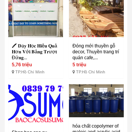
🖍️ 𝐃ạ𝐲 𝐇ọ𝐜 𝐇𝐢ệ𝐮 𝐐𝐮ả
Đóng mới thuyền gỗ
𝐇ơ𝐧 𝐕ớ𝐢 𝐁ả𝐧𝐠 𝐓𝐫ượ𝐭
decor, Thuyền trang trí
Đứ𝐧𝐠...
quán cafe,...
5,76 triệu
5 triệu
TP.Hồ Chí Minh
TP.Hồ Chí Minh
hóa chất copolymer of
maleic and acrylic acid