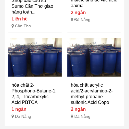
Shop bao cao su
aa/ma
Sumo Cần Thơ giao
hàng toàn...
2 ngàn
Liên hệ
Đà Nẵng
Cần Thơ
hóa chất 2-
hóa chất acrylic
Phosphono-Butane-1,
acid/2-acrylamido-2-
2, 4, -Tricarboxylic
methyl-propane-
Acid PBTCA
sulfonic Acid Copo
1 ngàn
2 ngàn
Đà Nẵng
Đà Nẵng