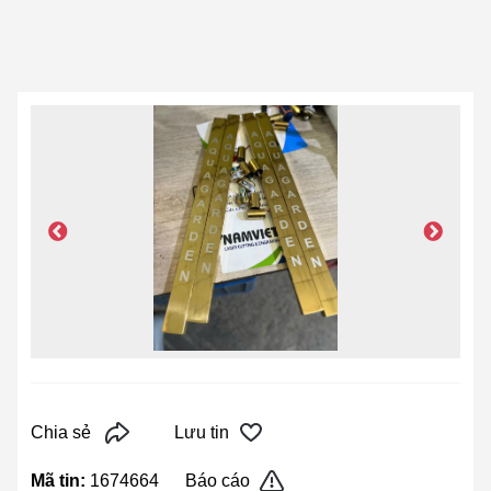
Chia sẻ
Lưu tin
Mã tin:
1674664
Báo cáo