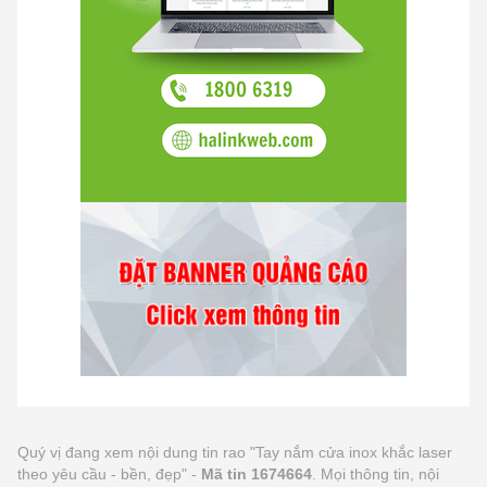
Quý vị đang xem nội dung tin rao "Tay nắm cửa inox khắc laser
theo yêu cầu - bền, đẹp" -
Mã tin 1674664
. Mọi thông tin, nội