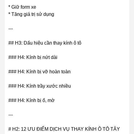
* Giữ form xe
* Tăng giá trị sử dụng
---
## H3: Dấu hiệu cần thay kính ô tô
### H4: Kính bị nứt dài
### H4: Kính bị vỡ hoàn toàn
### H4: Kính trầy xước nhiều
### H4: Kính bị ố, mờ
---
# H2: 12 ƯU ĐIỂM DỊCH VỤ THAY KÍNH Ô TÔ TÂY