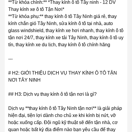
**Từ khóa chính:** *Thay kính ô tô Tây ninh - 12 DV
Thay kính xe ô tô Tận Nơi*
**Từ khóa phụ:** thay kính ô tô Tây Ninh giá rẻ, thay
kính chắn gió Tây Ninh, sửa kính ô tô tại nhà, auto
glass windshield, thay kính xe hơi nhanh, thay kính ô tô
tận nơi 24/7, thay kính xe tải Tây Ninh, thay kính ô tô uy
tín, thay kính xe du lịch, thay kính ô tô chính hãng
---
# H2: GIỚI THIỆU DỊCH VỤ THAY KÍNH Ô TÔ TẬN
NƠI TÂY NINH
## H3: Dịch vụ thay kính ô tô tận nơi là gì?
Dịch vụ **thay kính ô tô Tây Ninh tận nơi** là giải pháp
hiện đại, tiện lợi dành cho chủ xe khi kính bị nứt, vỡ
hoặc xuống cấp. Đội ngũ kỹ thuật sẽ đến tận nhà, cơ
quan hoặc bất kỳ địa điểm nào bạn yêu cầu để thay