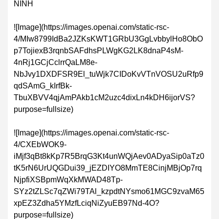
NINH
![Image](https://images.openai.com/static-rsc-
4/MIw8799IdBa2JZKsKWT1GRbU3GgLvbbylHo8ObO
p7TojiexB3rqnbSAFdhsPLWgKG2LK8dnaP4sM-
4nRj1GCjCclrrQaLM8e-
NbJvy1DXDFSR9El_tuWjk7CIDoKvVTnVOSU2uRfp9
qdSAmG_kIrfBk-
TbuXBVV4qjAmPAkb1cM2uzc4dixLn4kDH6ijorVS?
purpose=fullsize)
![Image](https://images.openai.com/static-rsc-
4/CXEbWOK9-
iMjf3qBt8kKp7R5BrqG3Kt4unWQjAev0ADyaSip0aTz0
tK5rN6UrUQGDui39_jEZDIYO8MmTE8CinjMBjOp7rq
NjpfiXSBpmWqXkMWAD48Tp-
SYz2tZLSc7qZWi79TAl_kzpdtNYsmo61MGC9zvaM65
xpEZ3Zdha5YMzfLciqNiZyuEB97Nd-4O?
purpose=fullsize)