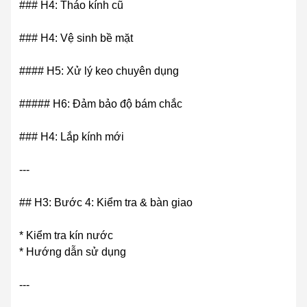
### H4: Tháo kính cũ
### H4: Vệ sinh bề mặt
#### H5: Xử lý keo chuyên dụng
##### H6: Đảm bảo độ bám chắc
### H4: Lắp kính mới
---
## H3: Bước 4: Kiểm tra & bàn giao
* Kiểm tra kín nước
* Hướng dẫn sử dụng
---