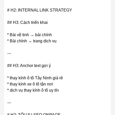
# H2: INTERNAL LINK STRATEGY
## H3: Cách triển khai
* Bài vệ tinh → bài chính
* Bài chính → trang dịch vụ
---
## H3: Anchor text gợi ý
* thay kính ô tô Tây Ninh giá rẻ
* thay kính xe ô tô tận nơi
* dịch vụ thay kính ô tô uy tín
---
# H2: TỐI ƯU SEO ONPAGE