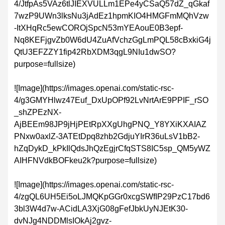
4/JtfpAs5VAz6tlJIEXVULLm1EPe4yCSaQ57dZ_qGkaf
7wzP9UWn3lksNu3jAdEz1hpmKIO4HMGFmMQhVzw
-ItXHqRc5ewCOROjSpcN53mYEAouE0B3epf-
Nq8KEFjgvZb0W6dU4ZuAfVchzGgLmPQL58cBxkiG4j
QtU3EFZZY1fip42RbXDM3qgL9NIu1dwSO?
purpose=fullsize)
![Image](https://images.openai.com/static-rsc-
4/g3GMYHlwz47Euf_DxUpOPf92LvNrtArE9PPIF_rSO
_shZPEzNX-
AjBEEm98JP9jHjPEtRpXXgUhgPNQ_Y8YXiKXAIAZ
PNxw0axlZ-3ATEtDpq8zhb2GdjuYIrR36uLsV1bB2-
hZqDykD_kPkIlQdsJhQzEgjrCfqSTS8IC5sp_QM5yWZ
AIHFNVdkBOFkeu2k?purpose=fullsize)
![Image](https://images.openai.com/static-rsc-
4/zgQL6UH5Ei5oLJMQKpGGr0xcgSWfIP29PzC17bd6
3bl3W4d7w-ACidLA3XjG08gFefJbkUyNJEtK30-
dvNJg4NDDMlsIOkAj2gvz-