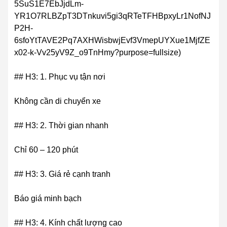
5SuS1E7EbJjdLm-
YR1O7RLBZpT3DTnkuvi5gi3qRTeTFHBpxyLr1NofNJ
P2H-
6sfoYtTAVE2Pq7AXHWisbwjEvf3VmepUYXue1MjfZE
x02-k-Vv25yV9Z_o9TnHmy?purpose=fullsize)
## H3: 1. Phục vụ tận nơi
Không cần di chuyển xe
## H3: 2. Thời gian nhanh
Chỉ 60 – 120 phút
## H3: 3. Giá rẻ cạnh tranh
Báo giá minh bạch
## H3: 4. Kính chất lượng cao