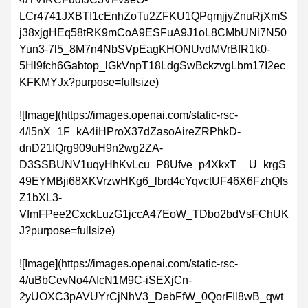
LCr4741JXBTI1cEnhZoTu2ZFKU1QPqmjjyZnuRjXmS
j38xjgHEq58tRK9mCoA9ESFuA9J1oL8CMbUNi7N50
Yun3-7l5_8M7n4NbSVpEagKHONUvdMVrBfR1k0-
5Hl9fch6Gabtop_lGkVnpT18LdgSwBckzvgLbm17I2ec
KFKMYJx?purpose=fullsize)
![Image](https://images.openai.com/static-rsc-
4/I5nX_1F_kA4iHProX37dZasoAireZRPhkD-
dnD21IQrg909uH9n2wg2ZA-
D3SSBUNV1uqyHhKvLcu_P8Ufve_p4XkxT__U_krgS
49EYMBji68XKVrzwHKg6_lbrd4cYqvctUF46X6FzhQfs
Z1bXL3-
VfmFPee2CxckLuzG1jccA47EoW_TDbo2bdVsFChUK
J?purpose=fullsize)
![Image](https://images.openai.com/static-rsc-
4/uBbCevNo4AIcN1M9C-iSEXjCn-
2yUOXC3pAVUYrCjNhV3_DebFfW_0QorFIl8wB_qwt