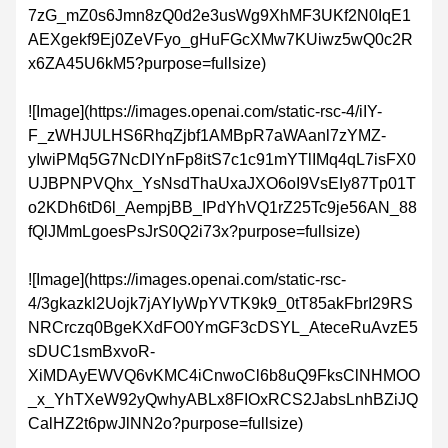
7zG_mZ0s6Jmn8zQ0d2e3usWg9XhMF3UKf2N0IqE1
AEXgekf9Ej0ZeVFyo_gHuFGcXMw7KUiwz5wQ0c2R
x6ZA45U6kM5?purpose=fullsize)
![Image](https://images.openai.com/static-rsc-4/iIY-
F_zWHJULHS6RhqZjbf1AMBpR7aWAanl7zYMZ-
yIwiPMq5G7NcDIYnFp8itS7c1c91mYTlIMq4qL7isFX0
UJBPNPVQhx_YsNsdThaUxaJXO6oI9VsEIy87Tp01T
o2KDh6tD6l_AempjBB_IPdYhVQ1rZ25Tc9je56AN_88
fQlJMmLgoesPsJrS0Q2i73x?purpose=fullsize)
![Image](https://images.openai.com/static-rsc-
4/3gkazkl2Uojk7jAYIyWpYVTK9k9_0tT85akFbrI29RS
NRCrczq0BgeKXdFO0YmGF3cDSYL_AteceRuAvzE5
sDUC1smBxvoR-
XiMDAyEWVQ6vKMC4iCnwoCl6b8uQ9FksClNHMOO
_x_YhTXeW92yQwhyABLx8FIOxRCS2JabsLnhBZiJQ
CalHZ2t6pwJlNN2o?purpose=fullsize)