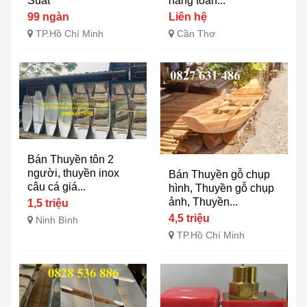
Suất
hàng toàn...
99 ngàn
Liên hệ
TP.Hồ Chí Minh
Cần Thơ
Bán Thuyền tôn 2
người, thuyền inox
Bán Thuyền gỗ chụp
câu cá giá...
hình, Thuyền gỗ chụp
ảnh, Thuyền...
1,5 triệu
4,5 triệu
Ninh Bình
TP.Hồ Chí Minh