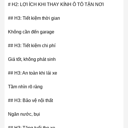
# H2: LỢI ÍCH KHI THAY KÍNH Ô TÔ TẬN NƠI
## H3: Tiết kiệm thời gian
Không cần đến garage
## H3: Tiết kiệm chi phí
Giá tốt, không phát sinh
## H3: An toàn khi lái xe
Tầm nhìn rõ ràng
## H3: Bảo vệ nội thất
Ngăn nước, bụi
## H3: Tăng tuổi thọ xe