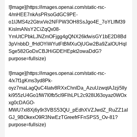
![Image](https://images.openai.com/static-rsc-
4/mHEE7nkAsPRsoGdGC9PE-
o1IJMS4z2GtnxVe2NFPW3OH8SsJgo4E_7oYLlfM39
KislmANsY2CiZqQx08-
YmUtCPbkLJNZmOFjgg4gQNX26kfwisGY1bE2D8Bd
3pVnbbD_fHdOYiWYutFtBMXuOjUGw2Ba9ZaIOUHqI
Sge582GoDxCBJHiGDEHEpkt2owaDdG?
purpose=fullsize)
![Image](https://images.openai.com/static-rsc-
4/x7f1gKms3yd8Pk-
oyz7maLagQuC4Iatv8RXxChnlDa_AzuUzwqtAJzji5Ily
ki955zU4Go1fW7I0fb5cI9FlhLPL2c928IJ63oyaz0WOx
xg0cDAGO-
MWU7xl8Xj6y9r3VBS53QU_pEdhXVZJwdZ_RuZZ1aI
GJ_9BOkexO9R3NwEzTGreefrFFnSPS5_Ov-81?
purpose=fullsize)