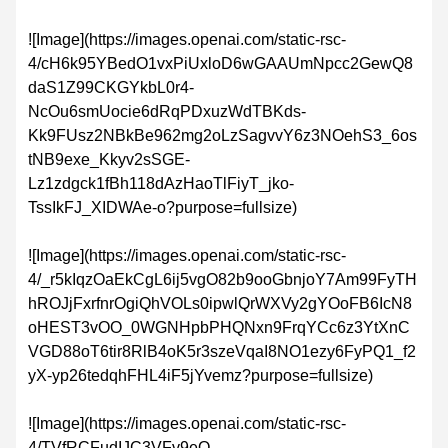
![Image](https://images.openai.com/static-rsc-
4/cH6k95YBedO1vxPiUxloD6wGAAUmNpcc2GewQ8
daS1Z99CKGYkbL0r4-
NcOu6smUocie6dRqPDxuzWdTBKds-
Kk9FUsz2NBkBe962mg2oLzSagvvY6z3NOehS3_6os
tNB9exe_Kkyv2sSGE-
Lz1zdgck1fBh118dAzHaoTlFiyT_jko-
TssIkFJ_XIDWAe-o?purpose=fullsize)
![Image](https://images.openai.com/static-rsc-
4/_r5kIqzOaEkCgL6ij5vgO82b9ooGbnjoY7Am99FyTH
hROJjFxrfnrOgiQhVOLs0ipwlQrWXVy2gYOoFB6IcN8
oHEST3vOO_0WGNHpbPHQNxn9FrqYCc6z3YtXnC
VGD88oT6tir8RlB4oK5r3szeVqaI8NO1ezy6FyPQ1_f2
yX-yp26tedqhFHL4iF5jYvemz?purpose=fullsize)
![Image](https://images.openai.com/static-rsc-
4/TVfRCFudIJC3VFv9eO-