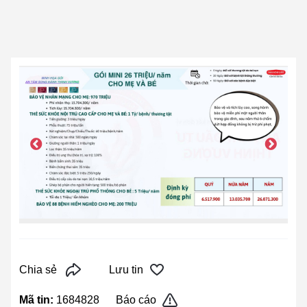
Chia sẻ
Lưu tin
Mã tin:
1684828
Báo cáo