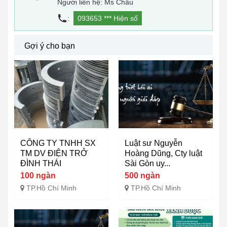
Người liên hệ: Ms Châu
:
093653 ***
Hiện số
Gợi ý cho bạn
CÔNG TY TNHH SX
Luật sư Nguyễn
TM DV ĐIỆN TRỞ
Hoàng Dũng, Cty luật
ĐÌNH THÁI
Sài Gòn uy...
100 ngàn
500 ngàn
TP.Hồ Chí Minh
TP.Hồ Chí Minh