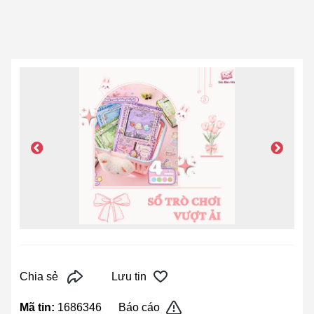
Chia sẻ
Lưu tin
Mã tin:
1686346
Báo cáo