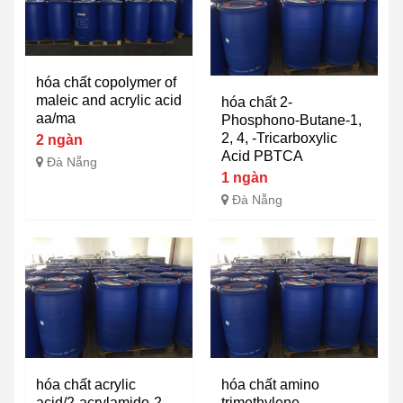
hóa chất copolymer of
maleic and acrylic acid
hóa chất 2-
aa/ma
Phosphono-Butane-1,
2, 4, -Tricarboxylic
2 ngàn
Acid PBTCA
Đà Nẵng
1 ngàn
Đà Nẵng
hóa chất acrylic
hóa chất amino
acid/2-acrylamido-2-
trimethylene