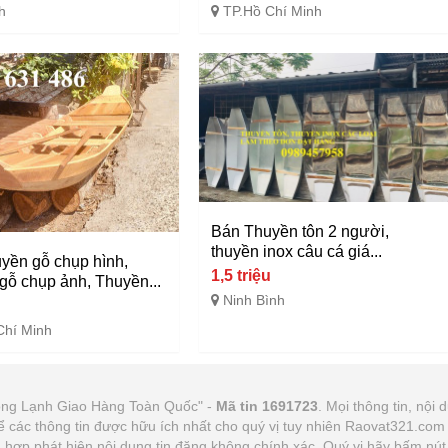
h
TP.Hồ Chí Minh
Bán Thuyền tôn 2 người,
thuyền inox câu cá giá...
yền gỗ chụp hình,
1,5 triệu
gỗ chụp ảnh, Thuyền...
Ninh Bình
u
Chí Minh
ông Lạnh Giao Hàng Toàn Quốc" -
Mã tin 1691723
. Mọi thông tin, nội 
ể các thông tin được hữu ích nhất cho quý vị tuy nhiên Raovat321.co
ờng hợp phát hiện nội dung tin đăng không chính xác, Quý vị hãy bấm n