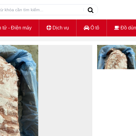
 tử - Điện máy
Dịch vụ
Ô tô
Đồ dù