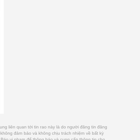
dung liên quan tới tin rao này là do người đăng tin đăng
m không đảm bảo và không chịu trách nhiệm về bất kỳ
út Báo vi phạm để thông báo và cung cấp thông tin cho