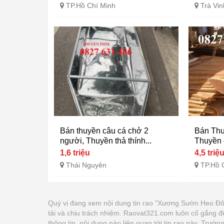
TP.Hồ Chí Minh
Trà Vin
Bán thuyền câu cá chở 2
Bán Thu
người, Thuyền thả thính...
Thuyền 
1,6 triệu
4,5 triệ
Thái Nguyên
TP.Hồ 
Quý vị đang xem nội dung tin rao "Xương Sườn Heo Đ
tải và chịu trách nhiệm. Raovat321.com luôn cố gắng đ
thông tin, nội dung nào liên quan tới tin rao này. Trư