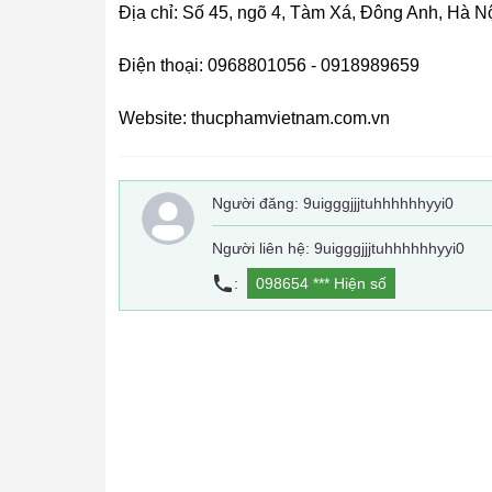
Địa chỉ: Số 45, ngõ 4, Tàm Xá, Đông Anh, Hà N
Điện thoại: 0968801056 - 0918989659
Website: thucphamvietnam.com.vn
Người đăng:
9uigggjjjtuhhhhhhyyi0
Người liên hệ: 9uigggjjjtuhhhhhhyyi0
:
098654 ***
Hiện số