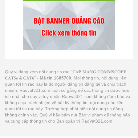
Quý vị đang xem nội dung tin rao "𝐂𝐀́𝐏 𝐌𝐀̣𝐍𝐆 𝐂𝐎𝐌𝐌𝐒𝐂𝐎𝐏𝐄
𝐂𝐀𝐓𝟓𝐞 & 𝐂𝐀𝐓𝟔" -
Mã tin 1685700
. Mọi thông tin, nội dung liên
quan tới tin rao này là do người đăng tin đăng tải và chịu trách
nhiệm. Raovat321.com luôn cố gắng để các thông tin được hữu
ích nhất cho quý vị tuy nhiên Raovat321.com không đảm bảo và
không chịu trách nhiệm về bất kỳ thông tin, nội dung nào liên
quan tới tin rao này. Trường hợp phát hiện nội dung tin đăng
không chính xác, Quý vị hãy bấm nút Báo vi phạm để thông báo
và cung cấp thông tin cho Ban quản trị RaoVat321.com.