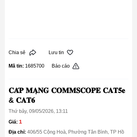
Chia sẻ
Lưu tin
Mã tin:
1685700
Báo cáo
𝐂𝐀́𝐏 𝐌𝐀̣𝐍𝐆 𝐂𝐎𝐌𝐌𝐒𝐂𝐎𝐏𝐄 𝐂𝐀𝐓𝟓𝐞
& 𝐂𝐀𝐓𝟔
Thứ bảy, 09/05/2026, 13:11
1
Giá:
Địa chỉ:
406/55 Cộng Hoà, Phường Tân Bình, TP Hồ