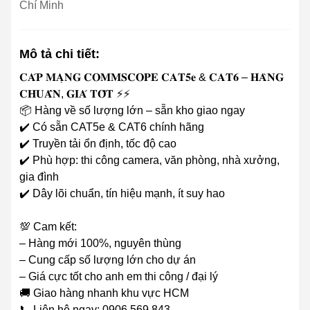
Chí Minh
Mô tả chi tiết:
𝐂𝐀́𝐏 𝐌𝐀̣𝐍𝐆 𝐂𝐎𝐌𝐌𝐒𝐂𝐎𝐏𝐄 𝐂𝐀𝐓𝟓𝐞 & 𝐂𝐀𝐓𝟔 – 𝐇𝐀̀𝐍𝐆
𝐂𝐇𝐔𝐀̂̉𝐍, 𝐆𝐈𝐀́ 𝐓𝐎̂́𝐓 ⚡️⚡️
‎📦 Hàng về số lượng lớn – sẵn kho giao ngay
‎✔️ Có sẵn CAT5e & CAT6 chính hãng
‎✔️ Truyền tải ổn định, tốc độ cao
‎✔️ Phù hợp: thi công camera, văn phòng, nhà xưởng,
gia đình
‎✔️ Dây lõi chuẩn, tín hiệu mạnh, ít suy hao
‎💯 Cam kết:
‎– Hàng mới 100%, nguyên thùng
‎– Cung cấp số lượng lớn cho dự án
‎– Giá cực tốt cho anh em thi công / đại lý
‎🚚 Giao hàng nhanh khu vực HCM
‎📞 Liên hệ ngay: 0906 569 843