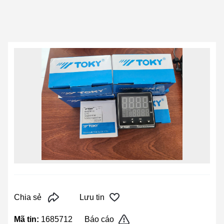
Chia sẻ
Lưu tin
Mã tin:
1685712
Báo cáo