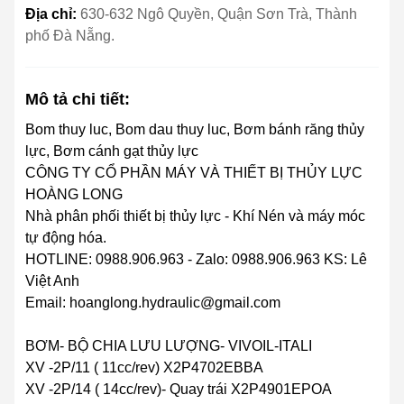
Địa chỉ:
630-632 Ngô Quyền, Quận Sơn Trà, Thành
phố Đà Nẵng.
Mô tả chi tiết:
Bom thuy luc, Bom dau thuy luc, Bơm bánh răng thủy
lực, Bơm cánh gạt thủy lực
CÔNG TY CỔ PHẦN MÁY VÀ THIẾT BỊ THỦY LỰC
HOÀNG LONG
Nhà phân phối thiết bị thủy lực - Khí Nén và máy móc
tự động hóa.
HOTLINE: 0988.906.963 - Zalo: 0988.906.963 KS: Lê
Việt Anh
Email: hoanglong.hydraulic@gmail.com
BƠM- BỘ CHIA LƯU LƯỢNG- VIVOIL-ITALI
XV -2P/11 ( 11cc/rev) X2P4702EBBA
XV -2P/14 ( 14cc/rev)- Quay trái X2P4901EPOA