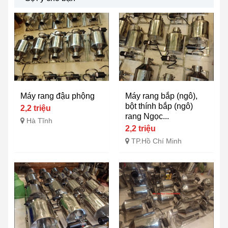
Máy rang đậu phộng
Máy rang bắp (ngô),
bột thính bắp (ngô)
2,2 triệu
rang Ngọc...
Hà Tĩnh
2,2 triệu
TP.Hồ Chí Minh