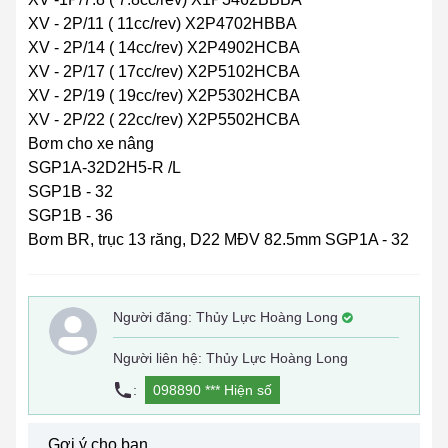
XV - 2P/11 ( 11cc/rev) X2P4702HBBA
XV - 2P/14 ( 14cc/rev) X2P4902HCBA
XV - 2P/17 ( 17cc/rev) X2P5102HCBA
XV - 2P/19 ( 19cc/rev) X2P5302HCBA
XV - 2P/22 ( 22cc/rev) X2P5502HCBA
Bơm cho xe nâng
SGP1A-32D2H5-R /L
SGP1B - 32
SGP1B - 36
Bơm BR, trục 13 răng, D22 MĐV 82.5mm SGP1A - 32
Người đăng:
Thủy Lực Hoàng Long
Người liên hệ: Thủy Lực Hoàng Long
:
098890 ***
Hiện số
Gợi ý cho bạn