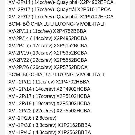
XV -2P/14 ( 14cc/rev)- Quay phải X2P4902EPOA
XV -2P/17 ( 17cc/rev)- Quay trái X2P5101EPOA
XV -2P/17 ( 17cc/rev)- Quay phải X2P5102EPOA
BƠM- BỘ CHIA LƯU LƯỢNG- VIVOIL-ITALI
XV-2P/11 ( 11cc/rev) X2P4752BBBA
XV-2P/14 ( 14cc/rev) X2P4952BCBA
XV-2P/17 ( 17cc/rev) X2P5152BCBA
XV-2P/19 ( 19cc/rev) X2P5352BCBA
XV-2P/22 ( 22cc/rev) X2P5552BCBA
XV-2P/26 ( 26cc/rev) X2P5752BDCA
BƠM- BỘ CHIA LƯU LƯỢNG- VIVOIL-ITALI
XV - 2P/11 ( 11cc/rev) X2P4702HBBA
XV - 2P/14 ( 14cc/rev) X2P4902HCBA
XV - 2P/17 ( 17cc/rev) X2P5102HCBA
XV - 2P/19 ( 19cc/rev) X2P5302HCBA
XV - 2P/22 ( 22cc/rev) X2P5502HCBA
XV -1P/2.6 ( 2.6cc/rev)
XV -1P/3.8 ( 3.8cc/rev) X1P2162BBBA
XV -1P/4.3 ( 4.3cc/rev) X1P2562BBBA