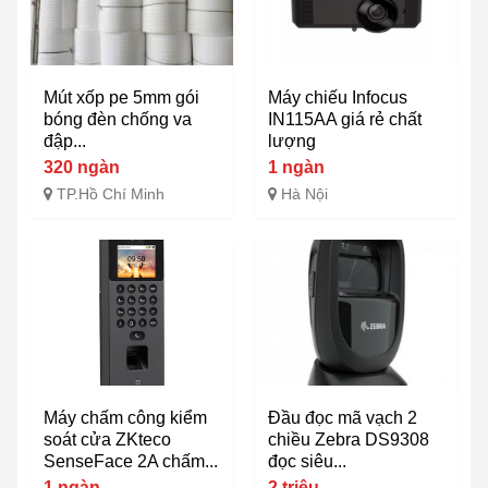
Mút xốp pe 5mm gói
Máy chiếu Infocus
bóng đèn chống va
IN115AA giá rẻ chất
đập...
lượng
320 ngàn
1 ngàn
TP.Hồ Chí Minh
Hà Nội
Máy chấm công kiểm
Đầu đọc mã vạch 2
soát cửa ZKteco
chiều Zebra DS9308
SenseFace 2A chấm...
đọc siêu...
1 ngàn
2 triệu