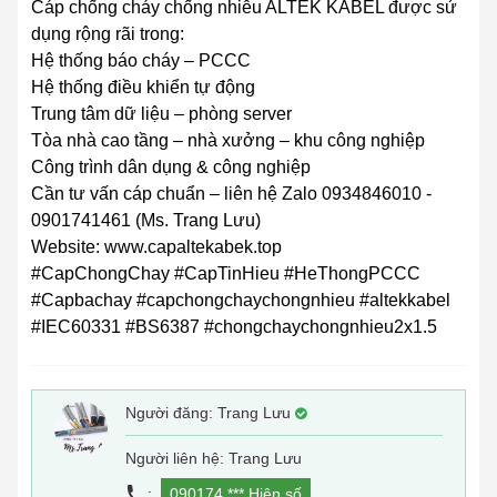
Cáp chống cháy chống nhiễu ALTEK KABEL được sử
dụng rộng rãi trong:
Hệ thống báo cháy – PCCC
Hệ thống điều khiển tự động
Trung tâm dữ liệu – phòng server
Tòa nhà cao tầng – nhà xưởng – khu công nghiệp
Công trình dân dụng & công nghiệp
Cần tư vấn cáp chuẩn – liên hệ Zalo 0934846010 -
0901741461 (Ms. Trang Lưu)
Website: www.capaltekabek.top
#CapChongChay #CapTinHieu #HeThongPCCC
#Capbachay #capchongchaychongnhieu #altekkabel
#IEC60331 #BS6387 #chongchaychongnhieu2x1.5
Người đăng:
Trang Lưu
Người liên hệ: Trang Lưu
:
090174 ***
Hiện số