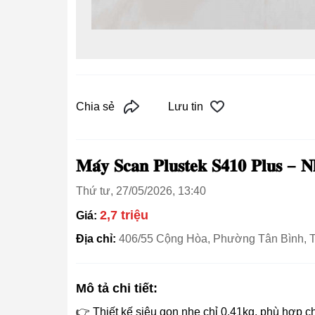
Chia sẻ
Lưu tin
𝐌𝐚́𝐲 𝐒𝐜𝐚𝐧 𝐏𝐥𝐮𝐬𝐭𝐞𝐤 𝐒𝟒𝟏𝟎 𝐏𝐥𝐮𝐬 – 
Thứ tư, 27/05/2026, 13:40
2,7 triệu
Giá:
Địa chỉ:
406/55 Cộng Hòa, Phường Tân Bình,
Mô tả chi tiết:
👉 Thiết kế siêu gọn nhẹ chỉ 0.41kg, phù hợp ch