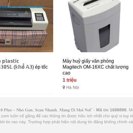
 𝕡𝕝𝕒𝕤𝕥𝕚𝕔
Máy huỷ giấy văn phòng
𝟛𝟘𝕊𝕃 (𝕜𝕙𝕠̂̉ 𝔸𝟛) ép tốc
Magitech OM-16XC chất lượng
.
cao
1 triệu
Hà Nội
𝐬 – 𝐍𝐡𝐨̉ 𝐆𝐨̣𝐧, 𝐒𝐜𝐚𝐧 𝐍𝐡𝐚𝐧𝐡, 𝐌𝐚𝐧𝐠 Đ𝐢 𝐌𝐨̣𝐢 𝐍𝐨̛𝐢" -
Mã tin 1688898
. M
21.com luôn cố gắng để các thông tin được hữu ích nhất cho quý vị tu
n tới tin rao này. Trường hợp phát hiện nội dung tin đăng không chính 