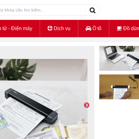
 tử - Điện máy
Dịch vụ
Ô tô
Đồ dù