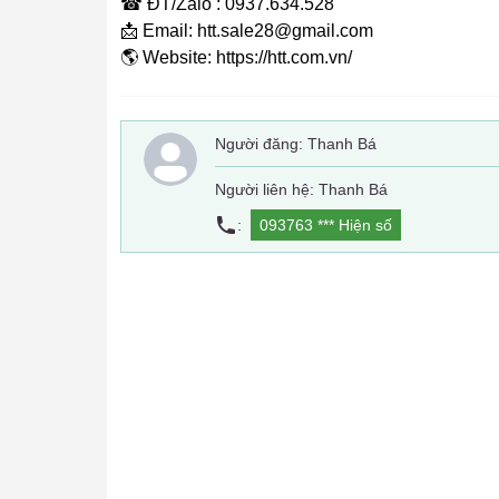
☎ ĐT/Zalo : 0937.634.528
📩 Email: htt.sale28@gmail.com
🌎 Website: https://htt.com.vn/
Người đăng:
Thanh Bá
Người liên hệ: Thanh Bá
:
093763 ***
Hiện số