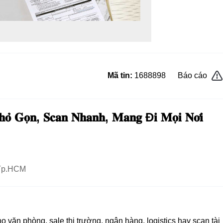
Mã tin:
1688898
Báo cáo
𝐡𝐨̉ 𝐆𝐨̣𝐧, 𝐒𝐜𝐚𝐧 𝐍𝐡𝐚𝐧𝐡, 𝐌𝐚𝐧𝐠 Đ𝐢 𝐌𝐨̣𝐢 𝐍𝐨̛𝐢
 Tp.HCM
o văn phòng, sale thị trường, ngân hàng, logistics hay scan tài