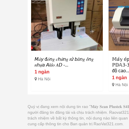
𝘔𝑎́𝘺 đ𝑜́𝘯𝑔 𝑐𝘩𝑢̛́𝘯𝑔 𝑡𝘶̛̀ 𝘣𝑎̆̀𝘯𝑔 𝑜̂́𝘯𝑔
𝕄𝕒́𝕪 𝕖́𝕡
𝑛𝘩𝑢̛̣𝘢 𝘈𝑘𝘪𝑜 𝐴𝘋 -...
ℙ𝔻𝔸𝟛-𝟛
độ cao..
1 ngàn
1 ngàn
Hà Nội
Hà Nội
Quý vị đang xem nội dung tin rao "𝐌𝐚́𝐲 𝐒𝐜𝐚𝐧 𝐏𝐥𝐮𝐬𝐭𝐞𝐤 𝐒𝟒𝟏𝟎 𝐏𝐥
người đăng tin đăng tải và chịu trách nhiệm. Raovat3
trách nhiệm về bất kỳ thông tin, nội dung nào liên qua
cung cấp thông tin cho Ban quản trị RaoVat321.com.