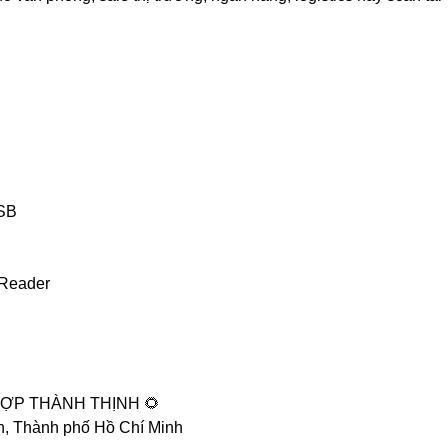
USB
eReader
ỢP THÀNH THỊNH 🌻
h, Thành phố Hồ Chí Minh