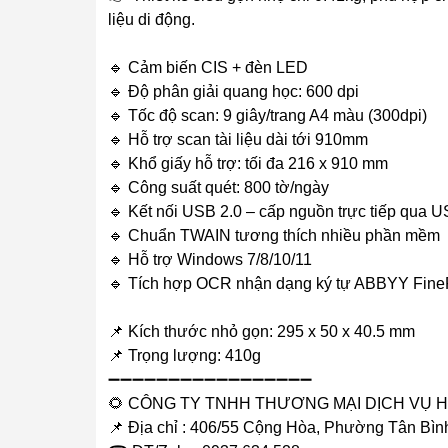
liệu di động.
🔹 Cảm biến CIS + đèn LED
🔹 Độ phân giải quang học: 600 dpi
🔹 Tốc độ scan: 9 giây/trang A4 màu (300dpi)
🔹 Hỗ trợ scan tài liệu dài tới 910mm
🔹 Khổ giấy hỗ trợ: tối đa 216 x 910 mm
🔹 Công suất quét: 800 tờ/ngày
🔹 Kết nối USB 2.0 – cấp nguồn trực tiếp qua 
🔹 Chuẩn TWAIN tương thích nhiều phần mềm
🔹 Hỗ trợ Windows 7/8/10/11
🔹 Tích hợp OCR nhận dạng ký tự ABBYY Fin
📌 Kích thước nhỏ gọn: 295 x 50 x 40.5 mm
📌 Trọng lượng: 410g
➖➖➖➖➖➖➖➖➖➖➖➖➖➖➖➖➖
🌻 CÔNG TY TNHH THƯƠNG MẠI DỊCH VỤ H
📌 Địa chỉ : 406/55 Cộng Hòa, Phường Tân Bìn