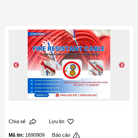
Chia sẻ
Lưu tin
Mã tin:
1690909
Báo cáo