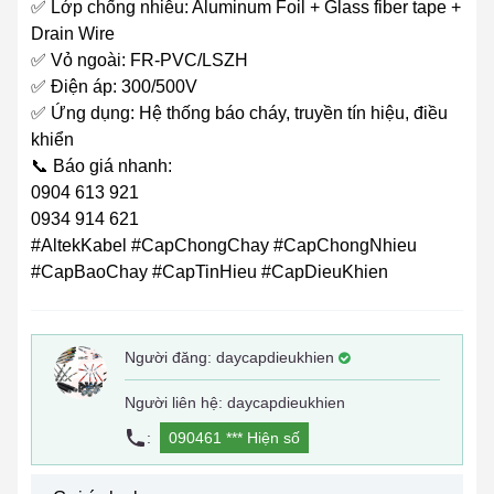
✅ Lớp chống nhiễu: Aluminum Foil + Glass fiber tape +
Drain Wire
✅ Vỏ ngoài: FR-PVC/LSZH
✅ Điện áp: 300/500V
✅ Ứng dụng: Hệ thống báo cháy, truyền tín hiệu, điều
khiển
📞 Báo giá nhanh:
0904 613 921
0934 914 621
#AltekKabel #CapChongChay #CapChongNhieu
#CapBaoChay #CapTinHieu #CapDieuKhien
Người đăng:
daycapdieukhien
Người liên hệ: daycapdieukhien
:
090461 ***
Hiện số