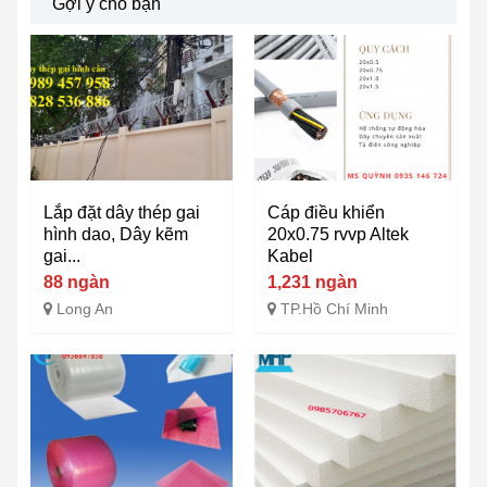
Gợi ý cho bạn
Lắp đặt dây thép gai
Cáp điều khiển
hình dao, Dây kẽm
20x0.75 rvvp Altek
gai...
Kabel
88 ngàn
1,231 ngàn
Long An
TP.Hồ Chí Minh