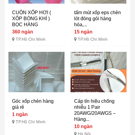
CUỘN XỐP HƠI (
tấm mút xốp eps chèn
XỐP BÓNG KHÍ )
lót đóng gói hàng
BỌC HÀNG
hóa,...
360 ngàn
15 ngàn
TP.Hồ Chí Minh
TP.Hồ Chí Minh
Góc xốp chèn hàng
Cáp tín hiệu chống
giá rẻ
nhiễu 1 Pair
20AWG/20AWGS –
1 ngàn
Hàng...
TP.Hồ Chí Minh
10 ngàn
Hà Nội