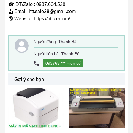
☎ ĐT/Zalo : 0937.634.528
📩 Email: htt.sale28@gmail.com
🌎 Website: https://htt.com.vn/
Người đăng:
Thanh Bá
Người liên hệ: Thanh Bá
:
093763 ***
Hiện số
Gợi ý cho bạn