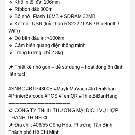
🔹 Khổ in tối đa: 106mm
🔹 Ribbon dài: 300m
🔹 Bộ nhớ: Flash 16MB + SDRAM 32MB
🔹 Kết nối: USB (tuỳ chọn RS232 / LAN / Bluetooth /
WiFi)
🔹 Độ bền đầu in: >100km
🔹 Cảm biến quang điện thông minh
🔹 Trọng lượng: chỉ 2.3kg
📌 Thiết kế nhỏ gọn – dễ sử dụng – hoạt động ổn định
liên tục!
#SNBC #BTP4300E #MayInMaVach #InTemNhan
#PrinterBarcode #POS #TemQR #ThietBiBanHang
➖➖➖➖➖➖➖➖➖➖➖➖➖➖➖➖➖
🌻 CÔNG TY TNHH THƯƠNG MẠI DỊCH VỤ HỢP
THÀNH THỊNH 🌻
📌 Địa chỉ : 406/55 Cộng Hòa, Phường Tân Bình,
Thành phố Hồ Chí Minh