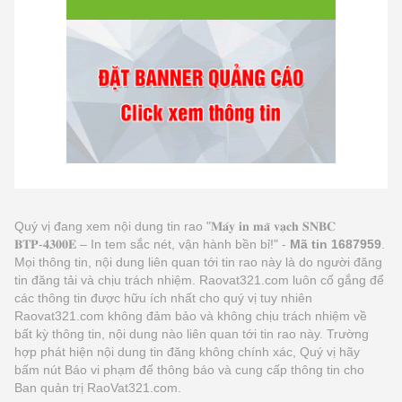
Quý vị đang xem nội dung tin rao "𝐌𝐚́𝐲 𝐢𝐧 𝐦𝐚̃ 𝐯𝐚̣𝐜𝐡 𝐒𝐍𝐁𝐂
𝐁𝐓𝐏-𝟒𝟑𝟎𝟎𝐄 – In tem sắc nét, vận hành bền bỉ!" -
Mã tin 1687959
.
Mọi thông tin, nội dung liên quan tới tin rao này là do người đăng
tin đăng tải và chịu trách nhiệm. Raovat321.com luôn cố gắng để
các thông tin được hữu ích nhất cho quý vị tuy nhiên
Raovat321.com không đảm bảo và không chịu trách nhiệm về
bất kỳ thông tin, nội dung nào liên quan tới tin rao này. Trường
hợp phát hiện nội dung tin đăng không chính xác, Quý vị hãy
bấm nút Báo vi phạm để thông báo và cung cấp thông tin cho
Ban quản trị RaoVat321.com.