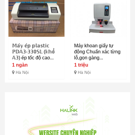
𝕄𝕒́𝕪 𝕖́𝕡 𝕡𝕝𝕒𝕤𝕥𝕚𝕔
Máy khoan giấy tự
ℙ𝔻𝔸𝟛-𝟛𝟛𝟘𝕊𝕃 (𝕜𝕙𝕠̂̉
động Chuẩn xác từng
𝔸𝟛) ép tốc độ cao...
lỗ,gọn gàng...
1 ngàn
1 triệu
Hà Nội
Hà Nội