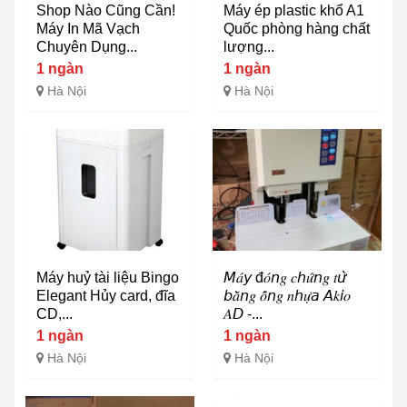
Shop Nào Cũng Cần!
Máy ép plastic khổ A1
Máy In Mã Vạch
Quốc phòng hàng chất
Chuyên Dụng...
lượng...
1 ngàn
1 ngàn
Hà Nội
Hà Nội
Máy huỷ tài liệu Bingo
𝘔𝑎́𝘺 đ𝑜́𝘯𝑔 𝑐𝘩𝑢̛́𝘯𝑔 𝑡𝘶̛̀
Elegant Hủy card, đĩa
𝘣𝑎̆̀𝘯𝑔 𝑜̂́𝘯𝑔 𝑛𝘩𝑢̛̣𝘢 𝘈𝑘𝘪𝑜
CD,...
𝐴𝘋 -...
1 ngàn
1 ngàn
Hà Nội
Hà Nội