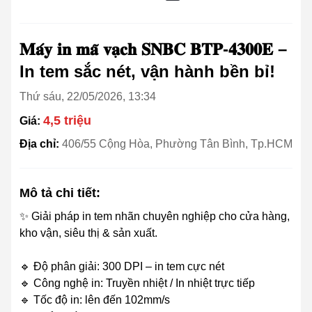
𝐌𝐚́𝐲 𝐢𝐧 𝐦𝐚̃ 𝐯𝐚̣𝐜𝐡 𝐒𝐍𝐁𝐂 𝐁𝐓𝐏-𝟒𝟑𝟎𝟎𝐄 –
In tem sắc nét, vận hành bền bỉ!
Thứ sáu, 22/05/2026, 13:34
4,5 triệu
Giá:
Địa chỉ:
406/55 Cộng Hòa, Phường Tân Bình, Tp.HCM
Mô tả chi tiết:
✨ Giải pháp in tem nhãn chuyên nghiệp cho cửa hàng,
kho vận, siêu thị & sản xuất.
🔹 Độ phân giải: 300 DPI – in tem cực nét
🔹 Công nghệ in: Truyền nhiệt / In nhiệt trực tiếp
🔹 Tốc độ in: lên đến 102mm/s