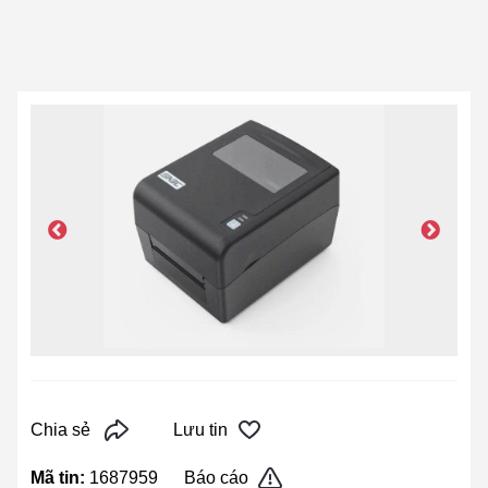
Chia sẻ
Lưu tin
Mã tin:
1687959
Báo cáo