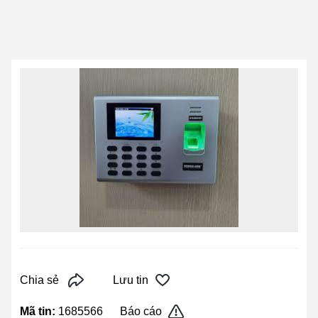
Chia sẻ
Lưu tin
Mã tin:
1685566
Báo cáo