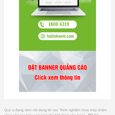
Quý vị đang xem nội dung tin rao "Kinh nghiệm mua máy chấm
công vân tay hiệu quả kinh tế nhất dành cho bạn" -
Mã tin