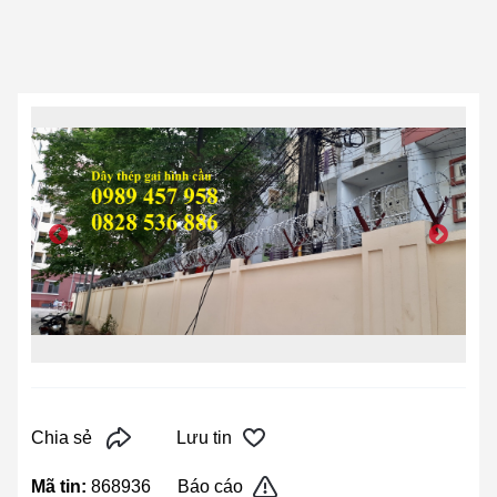
Chia sẻ
Lưu tin
Mã tin:
868936
Báo cáo