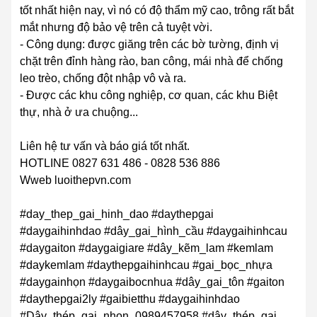
tốt nhất hiện nay, vì nó có độ thẩm mỹ cao, trông rất bắt
mắt nhưng độ bảo vệ trên cả tuyệt vời.
- Công dụng: được giăng trên các bờ tường, định vị
chặt trên đỉnh hàng rào, ban công, mái nhà để chống
leo trèo, chống đột nhập vô và ra.
- Được các khu công nghiệp, cơ quan, các khu Biệt
thự, nhà ở ưa chuộng...
Liên hệ tư vấn và báo giá tốt nhất.
HOTLINE 0827 631 486 - 0828 536 886
Wweb luoithepvn.com
#day_thep_gai_hinh_dao #daythepgai
#daygaihinhdao #dây_gai_hình_cầu #daygaihinhcau
#daygaiton #daygaigiare #dây_kẽm_lam #kemlam
#daykemlam #daythepgaihinhcau #gai_bọc_nhựa
#daygainhọn #daygaibocnhua #dây_gai_tôn #gaiton
#daythepgai2ly #gaibietthu #daygaihinhdao
#Dây_thép_gai_nhọn_0989457958 #dây_thép_gai