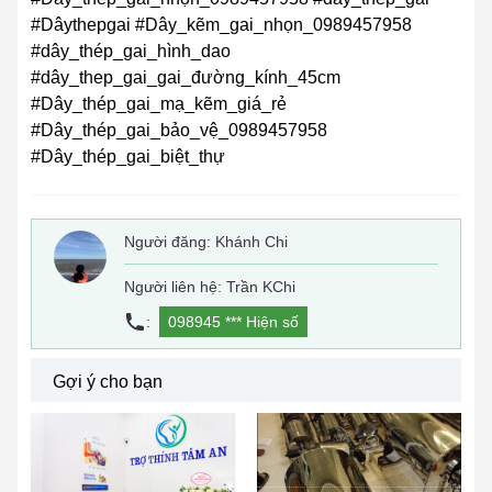
#Dâythepgai #Dây_kẽm_gai_nhọn_0989457958
#dây_thép_gai_hình_dao
#dây_thep_gai_gai_đường_kính_45cm
#Dây_thép_gai_mạ_kẽm_giá_rẻ
#Dây_thép_gai_bảo_vệ_0989457958
#Dây_thép_gai_biệt_thự
Người đăng:
Khánh Chi
Người liên hệ: Trần KChi
:
098945 ***
Hiện số
Gợi ý cho bạn