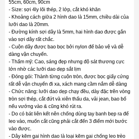
55cm, 60cm, 90cm
- Size: sợi 4ly lõi thép, 2 lớp, cắt khó khăn
- Khoảng cách giữa 2 hình dao là 15mm, chiều dài của
lưỡi dao là 20mm.
- Đường kính sợi dây là 5mm, hai hình dao được gắn
vào sợi dây rất chắc.
- Cuộn dây được bao bọc bởi nylon để bảo vệ và dễ
dàng vận chuyển.
- Thẩm mỹ: Cao, sáng đẹp nhưng độ sát thương cực
lớn nhờ các lưỡi dao dẹp sắt lịm
- Đóng gói: Thành từng cuộn tròn, được bọc giấy cứng
rất dễ vận chuyển đi xa, xách mang cầm nắm dễ dàng
- Chức năng: lưỡi dao dẹp chạy đều, dày đặc trên vòng
tròn sợi thép, cắt đứt và xiên thấu da, vải jean, bao bố
nếu vướng vào & cũng khó rút ra.
- Do có bát liên kết nên chống dùng tay banh bẹp ra để
leo vào, muốn cắt cũng phải cắt đến 3 điểm mới bước
vào được.
- Dây kẽm gai hình dao là loại kẽm gai chống leo trèo