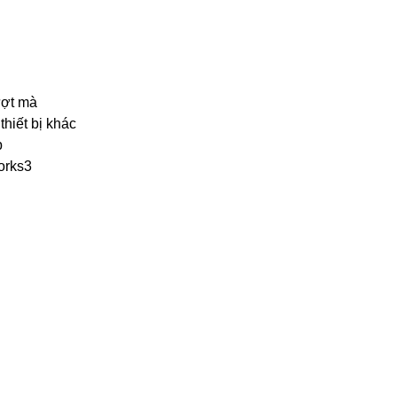
ượt mà
thiết bị khác
p
orks3