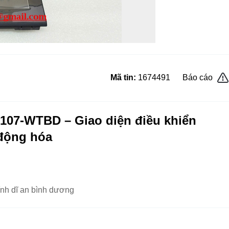
Mã tin:
1674491
Báo cáo
107-WTBD – Giao diện điều khiển
 động hóa
ính dĩ an bình dương