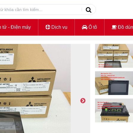
 tử - Điện máy
Dịch vụ
Ô tô
Đồ dù