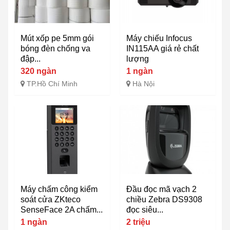
Mút xốp pe 5mm gói
Máy chiếu Infocus
bóng đèn chống va
IN115AA giá rẻ chất
đập...
lượng
320 ngàn
1 ngàn
TP.Hồ Chí Minh
Hà Nội
Máy chấm công kiểm
Đầu đọc mã vạch 2
soát cửa ZKteco
chiều Zebra DS9308
SenseFace 2A chấm...
đọc siêu...
1 ngàn
2 triệu