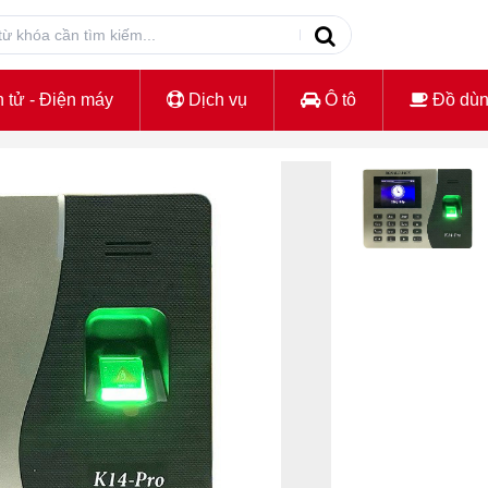
 tử - Điện máy
Dịch vụ
Ô tô
Đồ dù