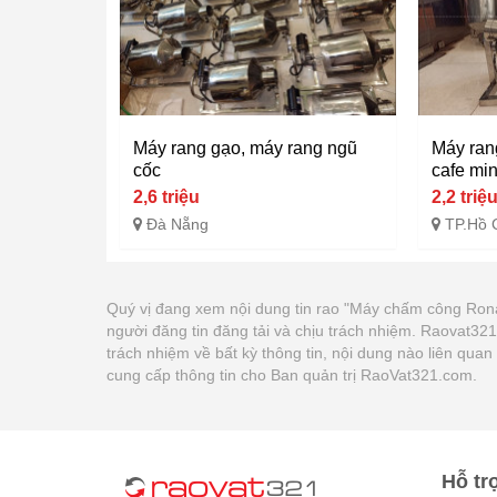
Máy rang gạo, máy rang ngũ
Máy ran
cốc
cafe mi
2,6 triệu
2,2 triệ
Đà Nẵng
TP.Hồ 
Quý vị đang xem nội dung tin rao "Máy chấm công Rona
người đăng tin đăng tải và chịu trách nhiệm. Raovat3
trách nhiệm về bất kỳ thông tin, nội dung nào liên qua
cung cấp thông tin cho Ban quản trị RaoVat321.com.
Hỗ tr