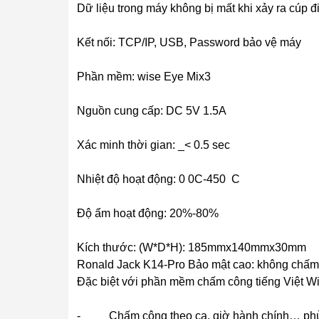
Dữ liệu trong máy không bị mất khi xảy ra cúp đ
Kết nối: TCP/IP, USB, Password bảo vệ máy
Phần mềm: wise Eye Mix3
Nguồn cung cấp: DC 5V 1.5A
Xác minh thời gian: _< 0.5 sec
Nhiệt độ hoạt động: 0 0C-450 C
Độ ẩm hoạt động: 20%-80%
Kích thước: (W*D*H): 185mmx140mmx30mm
Ronald Jack K14-Pro Bảo mật cao: không chấ
Đặc biệt với phần mềm chấm công tiếng Việt W
- Chấm công theo ca, giờ hành chính… phù hợ