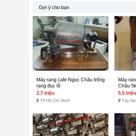
Gợi ý cho bạn
Máy rang cafe Ngọc Châu trống
Máy ran
rang đục lỗ
Châu 5
2,7 triệu
5,5 triệ
TP.Hồ Chí Minh
Tây Ni