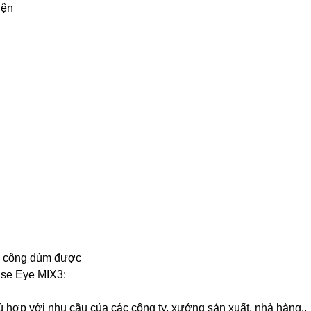
iện
m công dùm được
ise Eye MIX3:
p với nhu cầu của các công ty, xưởng sản xuất, nhà hàng..