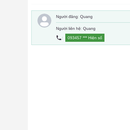
Người đăng:
Quang
Người liên hệ: Quang
:
093457 ***
Hiện số