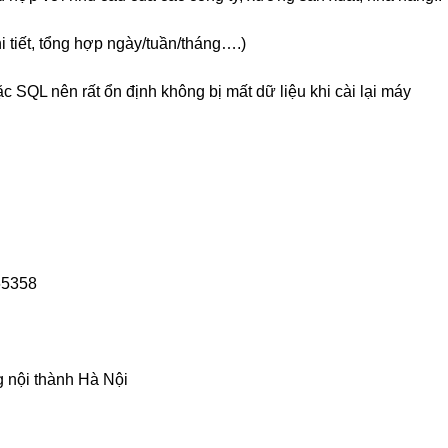
tiết, tổng hợp ngày/tuần/tháng….)
L nên rất ổn định không bị mất dữ liệu khi cài lại máy
365358
 nội thành Hà Nội