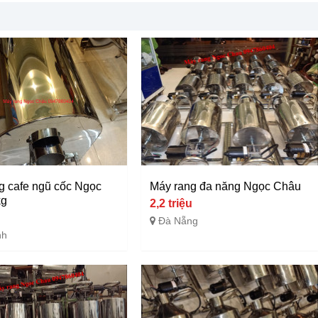
g cafe ngũ cốc Ngọc
Máy rang đa năng Ngọc Châu
kg
2,2 triệu
u
Đà Nẵng
nh