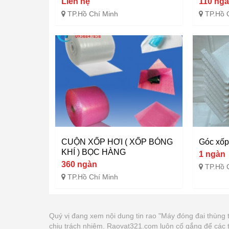
Liên hệ
110 ng
TP.Hồ Chí Minh
TP.Hồ 
CUỘN XỐP HƠI ( XỐP BÓNG
Góc xốp
KHÍ ) BỌC HÀNG
1 ngàn
360 ngàn
TP.Hồ 
TP.Hồ Chí Minh
Quý vị đang xem nội dung tin rao "Máy đóng đai thùng 
chịu trách nhiệm. Raovat321.com luôn cố gắng để các 