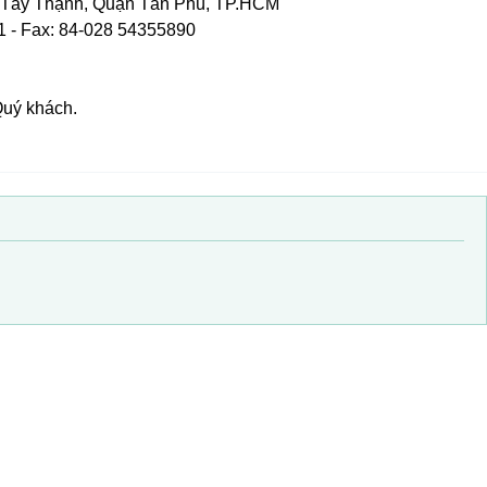
 Tây Thạnh, Quận Tân Phú, TP.HCM
1 - Fax: 84-028 54355890
Quý khách.