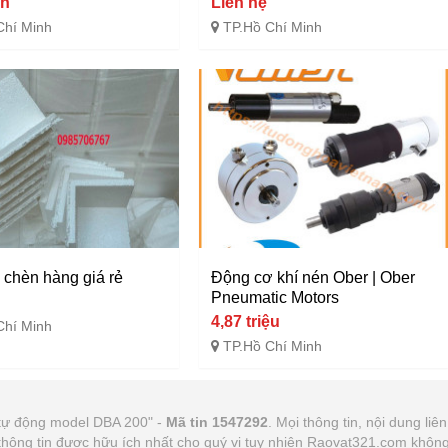
àn
Liên hệ
Chí Minh
TP.Hồ Chí Minh
 chèn hàng giá rẻ
Động cơ khí nén Ober | Ober
Pneumatic Motors
4,87 triệu
Chí Minh
TP.Hồ Chí Minh
tự động model DBA 200" -
Mã tin 1547292
. Mọi thông tin, nội dung liê
thông tin được hữu ích nhất cho quý vị tuy nhiên Raovat321.com khôn