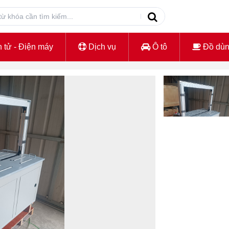
 tử - Điện máy
Dịch vụ
Ô tô
Đồ dù