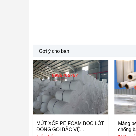
Gợi ý cho bạn
MÚT XỐP PE FOAM BỌC LÓT
Màng pe
ĐÓNG GÓI BẢO VỆ...
chống bá