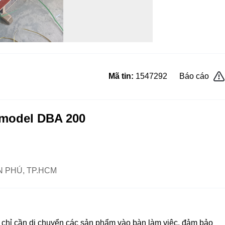
Mã tin:
1547292
Báo cáo
 model DBA 200
N PHÚ, TP.HCM
 chỉ cần di chuyển các sản phẩm vào bàn làm việc, đảm bảo