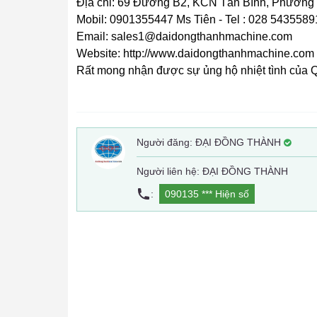
Địa chỉ: 69 Đường B2, KCN Tân Bình, Phường
Mobil: 0901355447 Ms Tiên - Tel : 028 5435589
Email: sales1@daidongthanhmachine.com
Website: http://www.daidongthanhmachine.com
Rất mong nhận được sự ủng hộ nhiệt tình của 
Người đăng:
ĐẠI ĐỒNG THÀNH
Người liên hệ: ĐẠI ĐỒNG THÀNH
:
090135 ***
Hiện số