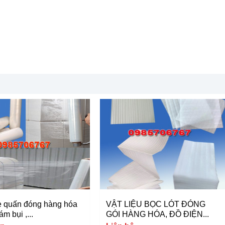
 quấn đóng hàng hóa
VẬT LIỆU BỌC LÓT ĐÓNG
m bụi ,...
GÓI HÀNG HÓA, ĐỒ ĐIỆN...