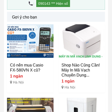
:
090143 ***
Hiện số
Gợi ý cho bạn
Có nên mua Casio
Shop Nào Cũng Cần!
FX-580VN X cũ?
Máy In Mã Vạch
Chuyên Dụng...
1 ngàn
1 ngàn
Hà Nội
Hà Nội