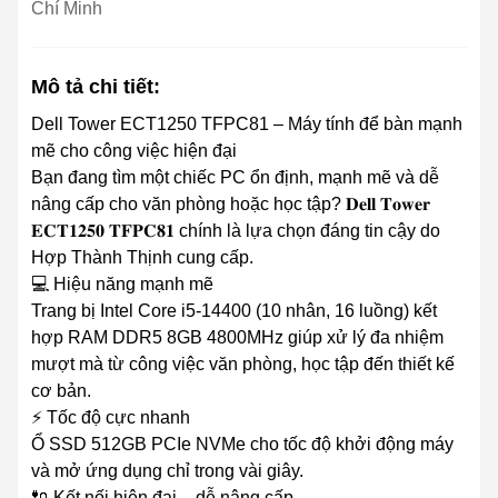
Chí Minh
Mô tả chi tiết:
Dell Tower ECT1250 TFPC81 – Máy tính để bàn mạnh
mẽ cho công việc hiện đại
Bạn đang tìm một chiếc PC ổn định, mạnh mẽ và dễ
nâng cấp cho văn phòng hoặc học tập? 𝐃𝐞𝐥𝐥 𝐓𝐨𝐰𝐞𝐫
𝐄𝐂𝐓𝟏𝟐𝟓𝟎 𝐓𝐅𝐏𝐂𝟖𝟏 chính là lựa chọn đáng tin cậy do
Hợp Thành Thịnh cung cấp.
💻 Hiệu năng mạnh mẽ
Trang bị Intel Core i5-14400 (10 nhân, 16 luồng) kết
hợp RAM DDR5 8GB 4800MHz giúp xử lý đa nhiệm
mượt mà từ công việc văn phòng, học tập đến thiết kế
cơ bản.
⚡ Tốc độ cực nhanh
Ổ SSD 512GB PCIe NVMe cho tốc độ khởi động máy
và mở ứng dụng chỉ trong vài giây.
🔌 Kết nối hiện đại – dễ nâng cấp