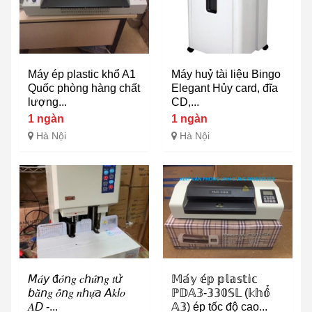
Máy ép plastic khổ A1
Máy huỷ tài liệu Bingo
Quốc phòng hàng chất
Elegant Hủy card, đĩa
lượng...
CD,...
1 ngàn
1 ngàn
Hà Nội
Hà Nội
𝘔𝑎́𝘺 đ𝑜́𝘯𝑔 𝑐𝘩𝑢̛́𝘯𝑔 𝑡𝘶̛̀
𝕄𝕒́𝕪 𝕖́𝕡 𝕡𝕝𝕒𝕤𝕥𝕚𝕔
𝘣𝑎̆̀𝘯𝑔 𝑜̂́𝘯𝑔 𝑛𝘩𝑢̛̣𝘢 𝘈𝑘𝘪𝑜
ℙ𝔻𝔸𝟛-𝟛𝟛𝟘𝕊𝕃 (𝕜𝕙𝕠̂̉
𝐴𝘋 -...
𝔸𝟛) ép tốc độ cao...