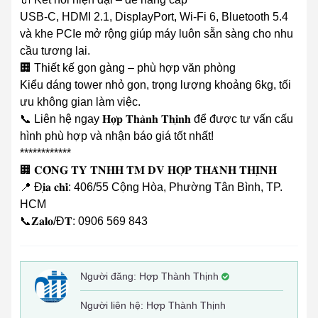
USB-C, HDMI 2.1, DisplayPort, Wi-Fi 6, Bluetooth 5.4
và khe PCIe mở rộng giúp máy luôn sẵn sàng cho nhu
cầu tương lai.
🏢 Thiết kế gọn gàng – phù hợp văn phòng
Kiểu dáng tower nhỏ gọn, trọng lượng khoảng 6kg, tối
ưu không gian làm việc.
📞 Liên hệ ngay 𝐇𝐨̛̣𝐩 𝐓𝐡𝐚̀𝐧𝐡 𝐓𝐡𝐢̣𝐧𝐡 để được tư vấn cấu
hình phù hợp và nhận báo giá tốt nhất!
************
🏢 𝐂𝐎̂𝐍𝐆 𝐓𝐘 𝐓𝐍𝐇𝐇 𝐓𝐌 𝐃𝐕 𝐇𝐎̛̣𝐏 𝐓𝐇𝐀̀𝐍𝐇 𝐓𝐇𝐈̣𝐍𝐇
📍 Đ𝐢̣𝐚 𝐜𝐡𝐢̉: 406/55 Cộng Hòa, Phường Tân Bình, TP.
HCM
📞𝐙𝐚𝐥𝐨/Đ𝐓: 0906 569 843
Người đăng:
Hợp Thành Thịnh
Người liên hệ: Hợp Thành Thịnh