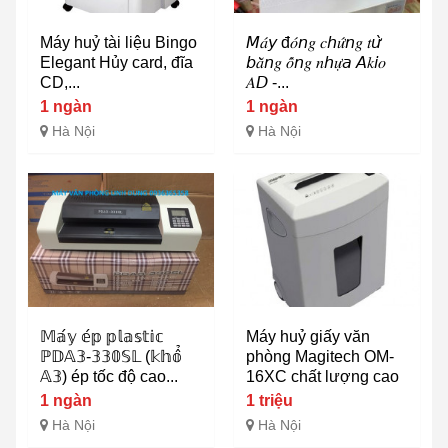
Máy huỷ tài liệu Bingo
𝘔𝑎́𝘺 đ𝑜́𝘯𝑔 𝑐𝘩𝑢̛́𝘯𝑔 𝑡𝘶̛̀
Elegant Hủy card, đĩa
𝘣𝑎̆̀𝘯𝑔 𝑜̂́𝘯𝑔 𝑛𝘩𝑢̛̣𝘢 𝘈𝑘𝘪𝑜
CD,...
𝐴𝘋 -...
1 ngàn
1 ngàn
Hà Nội
Hà Nội
𝕄𝕒́𝕪 𝕖́𝕡 𝕡𝕝𝕒𝕤𝕥𝕚𝕔
Máy huỷ giấy văn
ℙ𝔻𝔸𝟛-𝟛𝟛𝟘𝕊𝕃 (𝕜𝕙𝕠̂̉
phòng Magitech OM-
𝔸𝟛) ép tốc độ cao...
16XC chất lượng cao
1 ngàn
1 triệu
Hà Nội
Hà Nội