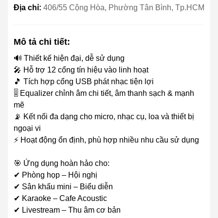
Địa chỉ:
406/55 Cộng Hòa, Phường Tân Bình, Tp.HCM
Mô tả chi tiết:
🔊 Thiết kế hiện đại, dễ sử dụng
🎤 Hỗ trợ 12 cổng tín hiệu vào linh hoạt
🎵 Tích hợp cổng USB phát nhạc tiện lợi
🎚️ Equalizer chỉnh âm chi tiết, âm thanh sạch & mạnh
mẽ
📡 Kết nối đa dạng cho micro, nhạc cụ, loa và thiết bị
ngoại vi
⚡ Hoạt động ổn định, phù hợp nhiều nhu cầu sử dụng
🎯 Ứng dụng hoàn hảo cho:
✔ Phòng họp – Hội nghị
✔ Sân khấu mini – Biểu diễn
✔ Karaoke – Cafe Acoustic
✔ Livestream – Thu âm cơ bản