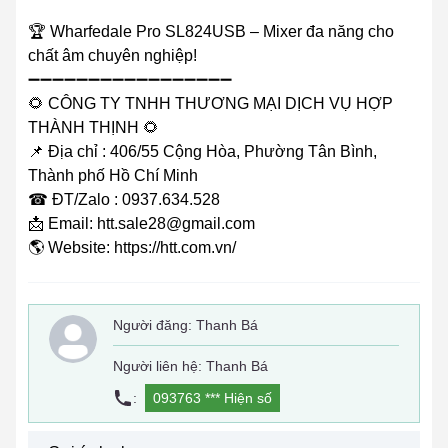
🏆 Wharfedale Pro SL824USB – Mixer đa năng cho
chất âm chuyên nghiệp!
➖➖➖➖➖➖➖➖➖➖➖➖➖➖➖➖➖
🌻 CÔNG TY TNHH THƯƠNG MẠI DỊCH VỤ HỢP
THÀNH THỊNH 🌻
📌 Địa chỉ : 406/55 Cộng Hòa, Phường Tân Bình,
Thành phố Hồ Chí Minh
☎ ĐT/Zalo : 0937.634.528
📩 Email: htt.sale28@gmail.com
🌎 Website: https://htt.com.vn/
Người đăng:
Thanh Bá
Người liên hệ: Thanh Bá
:
093763 ***
Hiện số