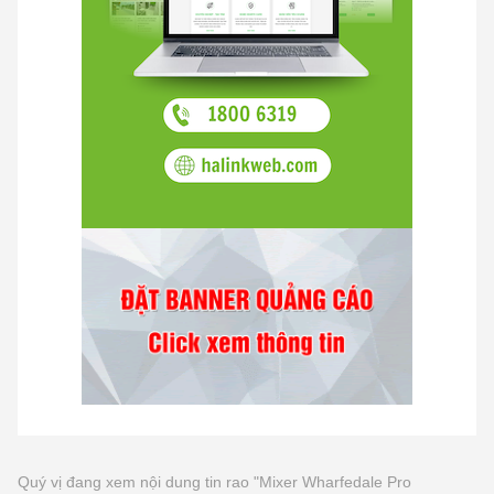
Quý vị đang xem nội dung tin rao "Mixer Wharfedale Pro