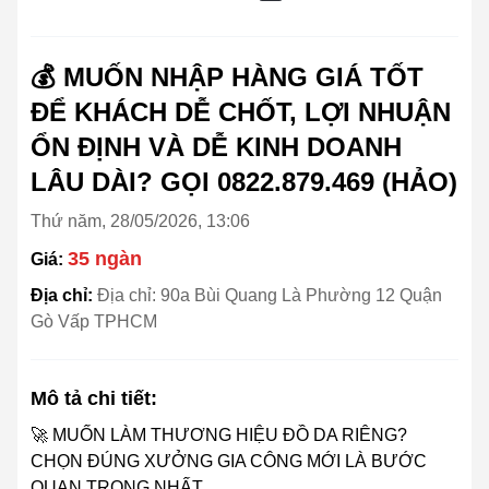
💰 MUỐN NHẬP HÀNG GIÁ TỐT
ĐỂ KHÁCH DỄ CHỐT, LỢI NHUẬN
ỔN ĐỊNH VÀ DỄ KINH DOANH
LÂU DÀI? GỌI 0822.879.469 (HẢO)
Thứ năm, 28/05/2026, 13:06
35 ngàn
Giá:
Địa chỉ:
Địa chỉ: 90a Bùi Quang Là Phường 12 Quận
Gò Vấp TPHCM
Mô tả chi tiết:
🚀 MUỐN LÀM THƯƠNG HIỆU ĐỒ DA RIÊNG?
CHỌN ĐÚNG XƯỞNG GIA CÔNG MỚI LÀ BƯỚC
QUAN TRỌNG NHẤT