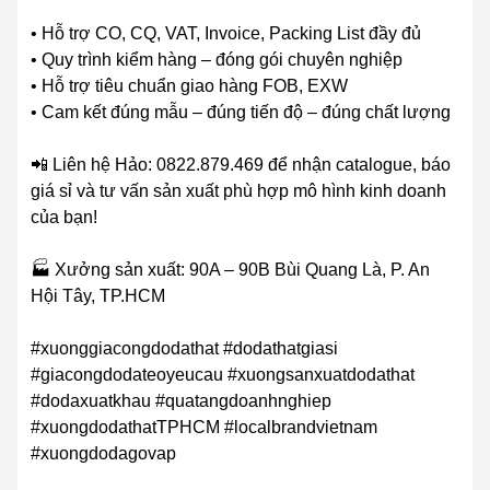
• Hỗ trợ CO, CQ, VAT, Invoice, Packing List đầy đủ
• Quy trình kiểm hàng – đóng gói chuyên nghiệp
• Hỗ trợ tiêu chuẩn giao hàng FOB, EXW
• Cam kết đúng mẫu – đúng tiến độ – đúng chất lượng
📲 Liên hệ Hảo: 0822.879.469 để nhận catalogue, báo
giá sỉ và tư vấn sản xuất phù hợp mô hình kinh doanh
của bạn!
🏭 Xưởng sản xuất: 90A – 90B Bùi Quang Là, P. An
Hội Tây, TP.HCM
#xuonggiacongdodathat #dodathatgiasi
#giacongdodateoyeucau #xuongsanxuatdodathat
#dodaxuatkhau #quatangdoanhnghiep
#xuongdodathatTPHCM #localbrandvietnam
#xuongdodagovap