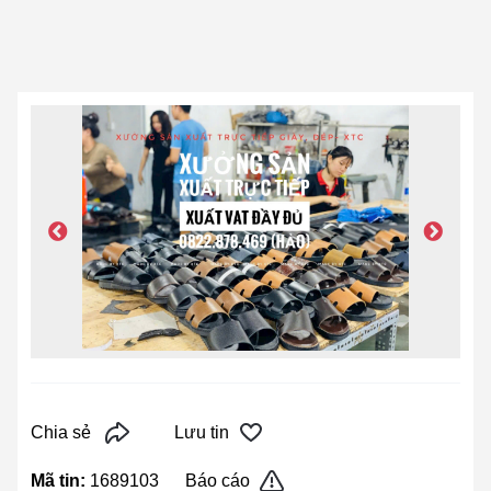
Chia sẻ
Lưu tin
Mã tin:
1689103
Báo cáo