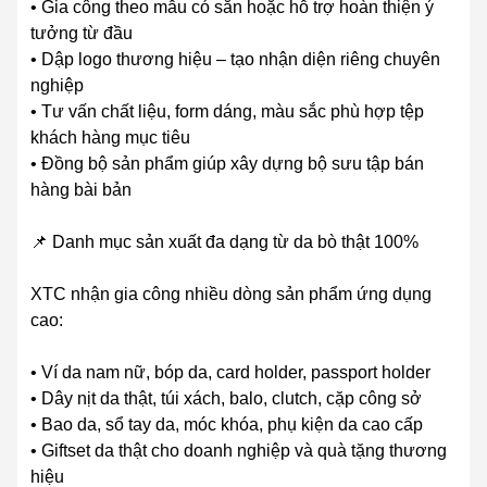
• Gia công theo mẫu có sẵn hoặc hỗ trợ hoàn thiện ý
tưởng từ đầu
• Dập logo thương hiệu – tạo nhận diện riêng chuyên
nghiệp
• Tư vấn chất liệu, form dáng, màu sắc phù hợp tệp
khách hàng mục tiêu
• Đồng bộ sản phẩm giúp xây dựng bộ sưu tập bán
hàng bài bản
📌 Danh mục sản xuất đa dạng từ da bò thật 100%
XTC nhận gia công nhiều dòng sản phẩm ứng dụng
cao:
• Ví da nam nữ, bóp da, card holder, passport holder
• Dây nịt da thật, túi xách, balo, clutch, cặp công sở
• Bao da, sổ tay da, móc khóa, phụ kiện da cao cấp
• Giftset da thật cho doanh nghiệp và quà tặng thương
hiệu