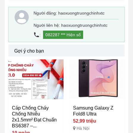
Người đăng:
haoxuongtruongchinhxtc
Người liên hệ: haoxuongtruongchinhxtc
:
082287 ***
Hiện số
Gợi ý cho bạn
Cáp Chống Cháy
Samsung Galaxy Z
Chống Nhiễu
Fold8 Ultra
2x1.5mm² Đạt Chuẩn
52,99 triệu
BS6387 –...
Hà Nội
10 ngàn