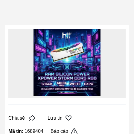
Chia sẻ
Lưu tin
Mã tin:
1689404
Báo cáo