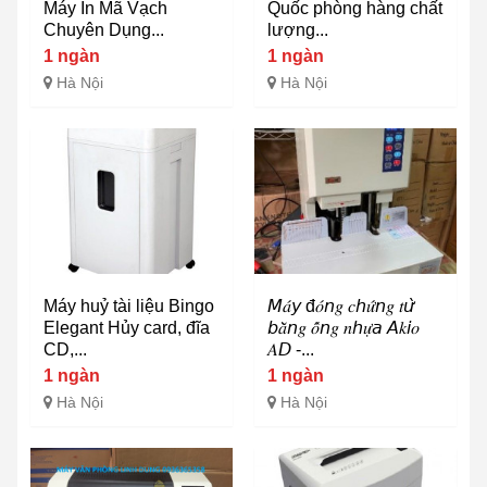
Máy In Mã Vạch
Quốc phòng hàng chất
Chuyên Dụng...
lượng...
1 ngàn
1 ngàn
Hà Nội
Hà Nội
Máy huỷ tài liệu Bingo
𝘔𝑎́𝘺 đ𝑜́𝘯𝑔 𝑐𝘩𝑢̛́𝘯𝑔 𝑡𝘶̛̀
Elegant Hủy card, đĩa
𝘣𝑎̆̀𝘯𝑔 𝑜̂́𝘯𝑔 𝑛𝘩𝑢̛̣𝘢 𝘈𝑘𝘪𝑜
CD,...
𝐴𝘋 -...
1 ngàn
1 ngàn
Hà Nội
Hà Nội