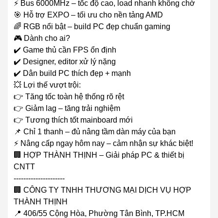
⚡ Bus 6000MHz – tốc độ cao, load nhanh không chờ
🎯 Hỗ trợ EXPO – tối ưu cho nền tảng AMD
🌈 RGB nổi bật – build PC đẹp chuẩn gaming
🎮 Dành cho ai?
✔️ Game thủ cần FPS ổn định
✔️ Designer, editor xử lý nặng
✔️ Dân build PC thích đẹp + mạnh
💥 Lợi thế vượt trội:
👉 Tăng tốc toàn hệ thống rõ rệt
👉 Giảm lag – tăng trải nghiệm
👉 Tương thích tốt mainboard mới
📌 Chỉ 1 thanh – đủ nâng tầm dàn máy của bạn
⚡ Nâng cấp ngay hôm nay – cảm nhận sự khác biệt!
🏢 HỢP THÀNH THỊNH – Giải pháp PC & thiết bị
CNTT
---------------------
🏢 CÔNG TY TNHH THƯƠNG MẠI DỊCH VỤ HỢP
THÀNH THỊNH
📍 406/55 Cộng Hòa, Phường Tân Bình, TP.HCM