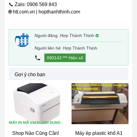
📞 Zalo: 0906 569 843
🌐 htt.com.vn | hopthanhthinh.com
Người đăng:
Hợp Thành Thịnh
Người liên hệ: Hợp Thành Thịnh
:
090143 ***
Hiện số
Gợi ý cho bạn
Shop Nào Cũng Cần!
Máy ép plastic khổ A1