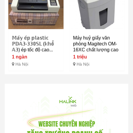
𝕄𝕒́𝕪 𝕖́𝕡 𝕡𝕝𝕒𝕤𝕥𝕚𝕔
Máy huỷ giấy văn
ℙ𝔻𝔸𝟛-𝟛𝟛𝟘𝕊𝕃 (𝕜𝕙𝕠̂̉
phòng Magitech OM-
𝔸𝟛) ép tốc độ cao...
16XC chất lượng cao
1 ngàn
1 triệu
Hà Nội
Hà Nội