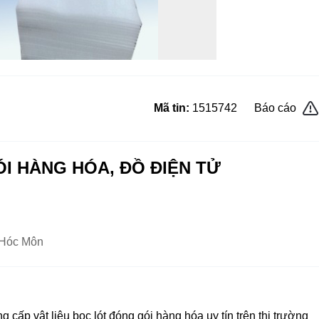
Mã tin:
1515742
Báo cáo
I HÀNG HÓA, ĐỒ ĐIỆN TỬ
 Hóc Môn
 cấp vật liệu bọc lót đóng gói hàng hóa uy tín trên thi trường