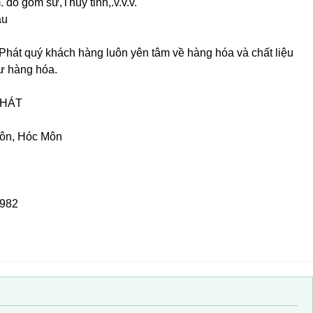
đồ gốm sứ,Thủy tinh,.v.v.v.
au
Phát quý khách hàng luôn yên tâm về hàng hóa và chất liệu
ư hàng hóa.
PHÁT
hôn, Hóc Môn
.982