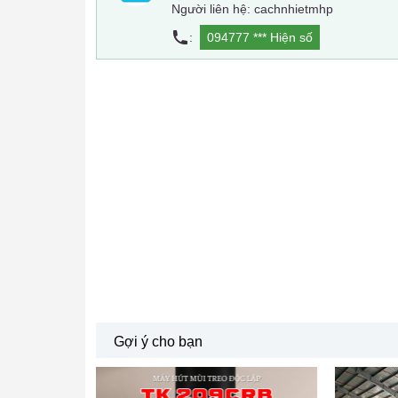
Người liên hệ: cachnhietmhp
:
094777 ***
Hiện số
Gợi ý cho bạn