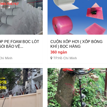
P PE FOAM BỌC LÓT
CUỘN XỐP HƠI ( XỐP BÓNG
ÓI BẢO VỆ...
KHÍ ) BỌC HÀNG
360 ngàn
Chí Minh
TP.Hồ Chí Minh