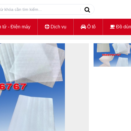
 tử - Điện máy
Dịch vụ
Ô tô
Đồ dù