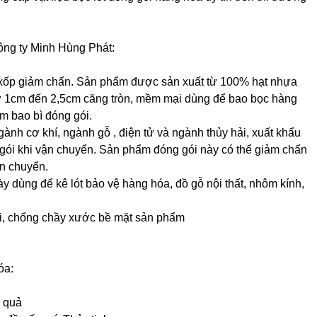
Công ty Minh Hùng Phát:
i xốp giảm chấn. Sản phẩm được sản xuất từ 100% hạt nhựa
ừ 1cm đến 2,5cm căng tròn, mềm mại dùng để bao bọc hàng
m bao bì đóng gói.
ành cơ khí, ngành gỗ , điện tử và ngành thủy hải, xuất khẩu
 gói khi vận chuyển. Sản phẩm đóng gói này có thể giảm chấn
ận chuyển.
y dùng để kê lót bảo vệ hàng hóa, đồ gỗ nội thất, nhôm kính,
i, chống chầy xước bề mặt sản phẩm
óa:
u quả