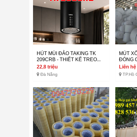
HÚT MÙI ĐẢO TAKING TK
MÚT XỐ
209CRB - THIẾT KẾ TREO...
ĐÓNG G
22,8 triệu
Liên hệ
Đà Nẵng
TP.Hồ 