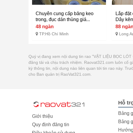
Chuyên cung cấp băng keo
Lắp đặt 
trong, đục dán thùng giá...
Dây kẽm 
48 ngàn
88 ngà
TP.Hồ Chí Minh
Long A
Quý vị đang xem nội dung tin rao "VẬT LIỆU BỌC 
đăng tải và chịu trách nhiệm. Raovat321.com luôn cố 
kỳ thông tin, nội dung nào liên quan tới tin rao này. 
cho Ban quản trị RaoVat321.com.
Hỗ tr
Bảng g
Giới thiệu
Bảng g
Quy định đăng tin
Hướng 
Điều khoản sử dụng