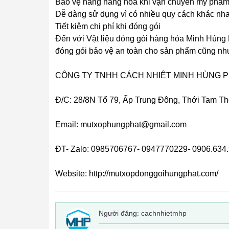
Bảo vệ hàng hàng hóa khi vận chuyển mỹ phẩm. 
Dễ dàng sử dụng vì có nhiều quy cách khác nh
Tiết kiệm chi phí khi đóng gói
Đến với Vật liệu đóng gói hàng hóa Minh Hùng 
đóng gói bảo vệ an toàn cho sản phẩm cũng nh
CÔNG TY TNHH CÁCH NHIỆT MINH HÙNG 
Đ/C: 28/8N Tổ 79, Ấp Trung Đông, Thới Tam T
Email: mutxophungphat@gmail.com
ĐT- Zalo: 0985706767- 0947770229- 0906.634
Website: http://mutxopdonggoihungphat.com/
Người đăng:
cachnhietmhp