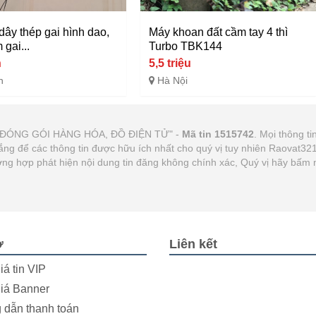
dây thép gai hình dao,
Máy khoan đất cầm tay 4 thì
gai...
Turbo TBK144
n
5,5 triệu
n
Hà Nội
LÓT ĐÓNG GÓI HÀNG HÓA, ĐỒ ĐIỆN TỬ" -
Mã tin 1515742
. Mọi thông ti
gắng để các thông tin được hữu ích nhất cho quý vị tuy nhiên Raovat3
Trường hợp phát hiện nội dung tin đăng không chính xác, Quý vị hãy bấm
ợ
Liên kết
iá tin VIP
iá Banner
dẫn thanh toán