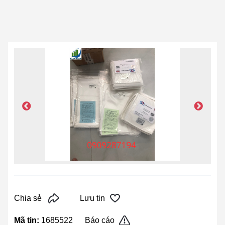
Chia sẻ
Lưu tin
Mã tin:
1685522
Báo cáo