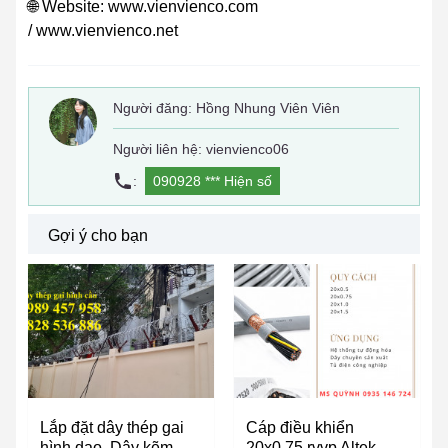
🌐 Website: www.vienvienco.com
/ www.vienvienco.net
Người đăng:
Hồng Nhung Viên Viên
Người liên hệ: vienvienco06
:
090928 ***
Hiện số
Gợi ý cho bạn
Lắp đặt dây thép gai
Cáp điều khiển
hình dao, Dây kẽm
20x0.75 rvvp Altek