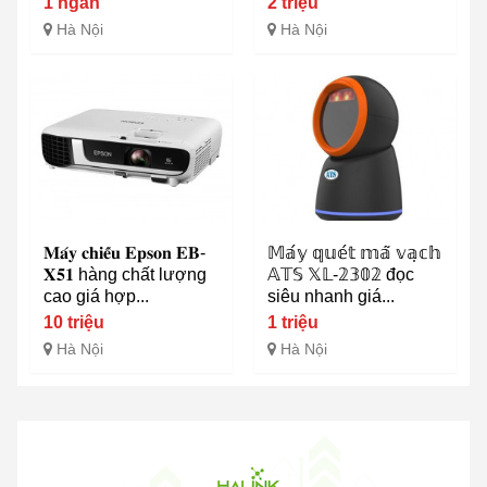
1 ngàn
2 triệu
Hà Nội
Hà Nội
𝐌𝐚́𝐲 𝐜𝐡𝐢𝐞̂́𝐮 𝐄𝐩𝐬𝐨𝐧 𝐄𝐁-
𝕄𝕒́𝕪 𝕢𝕦𝕖́𝕥 𝕞𝕒̃ 𝕧𝕒̣𝕔𝕙
𝐗𝟓𝟏 hàng chất lượng
𝔸𝕋𝕊 𝕏𝕃-𝟚𝟛𝟘𝟚 đọc
cao giá hợp...
siêu nhanh giá...
10 triệu
1 triệu
Hà Nội
Hà Nội