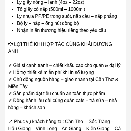
• Ly giấy nóng – lạnh (4oz – 22oz)
• Tô giấy có nắp (500ml – 1000ml)
• Ly nhựa PP/PE trong suốt, nắp cầu – nắp phẳng
• Bộ ly – nắp – ống hút đồng bộ
• Nhận in ấn thương hiệu riêng theo yêu cầu
💡 LỢI THẾ KHI HỢP TÁC CÙNG KHẢI DƯƠNG
ANH:
✔ Giá sỉ cạnh tranh – chiết khấu cao cho quán & đại lý
✔ Hỗ trợ thiết kế miễn phí khi in số lượng
✔ Chủ động nguồn hàng – giao nhanh tại Cần Thơ &
Miền Tây
✔ Sản phẩm đạt tiêu chuẩn an toàn thực phẩm
✔ Đồng hành lâu dài cùng quán cafe – trà sữa – nhà
hàng – khách sạn
📍 Phục vụ khách hàng tại: Cần Thơ – Sóc Trăng –
Hậu Giang – Vĩnh Long – An Giang – Kiên Giang – Cà