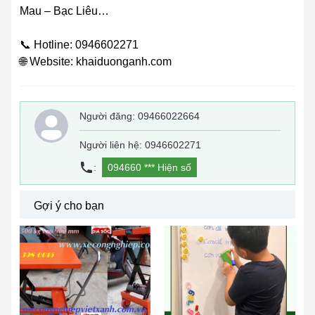
Mau – Bạc Liêu…
📞 Hotline: 0946602271
🌐 Website: khaiduonganh.com
Người đăng:
09466022664
Người liên hệ: 0946602271
:
094660 ***
Hiện số
Gợi ý cho bạn