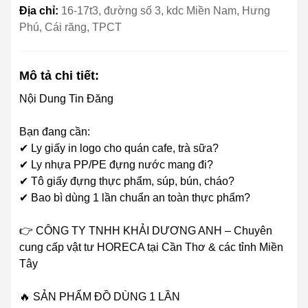
Địa chỉ:
16-17t3, đường số 3, kdc Miền Nam, Hưng
Phú, Cái răng, TPCT
Mô tả chi tiết:
Nội Dung Tin Đăng
Bạn đang cần:
✔ Ly giấy in logo cho quán cafe, trà sữa?
✔ Ly nhựa PP/PE đựng nước mang đi?
✔ Tô giấy đựng thực phẩm, súp, bún, cháo?
✔ Bao bì dùng 1 lần chuẩn an toàn thực phẩm?
👉 CÔNG TY TNHH KHẢI DƯƠNG ANH – Chuyên
cung cấp vật tư HORECA tại Cần Thơ & các tỉnh Miền
Tây
🔥 SẢN PHẨM ĐỒ DÙNG 1 LẦN