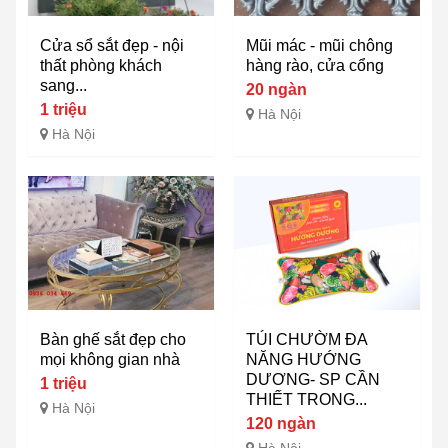
Cửa sổ sắt đẹp - nội
Mũi mác - mũi chông
thất phòng khách
hàng rào, cửa cổng
sang...
20 ngàn
1 triệu
Hà Nội
Hà Nội
Bàn ghế sắt đẹp cho
TÚI CHƯỜM ĐA
mọi không gian nhà
NĂNG HƯỚNG
DƯƠNG- SP CẦN
1 triệu
THIẾT TRONG...
Hà Nội
120 ngàn