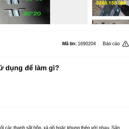
Mã tin:
1690204
Báo cáo
sử dụng để làm gì?
 nối các thanh sắt hộp, xà gồ hoặc khung thép với nhau. Sản