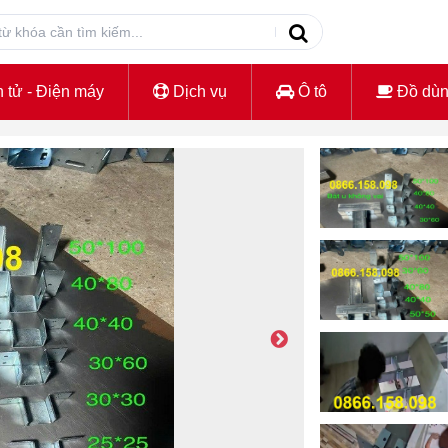
 tử - Điện máy
Dịch vụ
Ô tô
Đồ dù