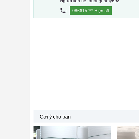
Người liên hệ: duonghamy698
:
086615 ***
Hiện số
Gợi ý cho bạn