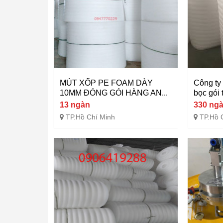
MÚT XỐP PE FOAM DÀY
Công ty
10MM ĐÓNG GÓI HÀNG AN...
bọc gói 
13 ngàn
330 ng
TP.Hồ Chí Minh
TP.Hồ 