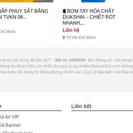
NẮP PHUY SẮT BẰNG
🛢️ BƠM TAY HÓA CHẤT
 TVKN 08...
DUKSHIN – CHIẾT RÓT
NHANH,...
Liên hệ
Chí Minh
TP.Hồ Chí Minh
 và được sử dụng để làm gì?" -
Mã tin 1690204
. Mọi thông tin, nội dung 
thông tin được hữu ích nhất cho quý vị tuy nhiên Raovat321.com khôn
p phát hiện nội dung tin đăng không chính xác, Quý vị hãy bấm nút Báo
ợ
Liên kết
iá tin VIP
iá Banner