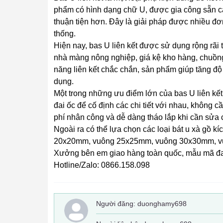
phẩm có hình dạng chữ U, được gia công sẵn các
thuận tiện hơn. Đây là giải pháp được nhiều đơ
thống.
Hiện nay, bas U liên kết được sử dụng rộng rãi
nhà màng nông nghiệp, giá kệ kho hàng, chuồng 
năng liên kết chắc chắn, sản phẩm giúp tăng độ
dụng.
Một trong những ưu điểm lớn của bas U liên kết
đai ốc để cố định các chi tiết với nhau, không cầ
phí nhân công và dễ dàng tháo lắp khi cần sửa 
Ngoài ra có thể lựa chọn các loại bát u xà g
20x20mm, vuông 25x25mm, vuông 30x30mm, v
Xưởng bên em giao hàng toàn quốc, mẫu mã đa d
Hotline/Zalo: 0866.158.098
Người đăng:
duonghamy698