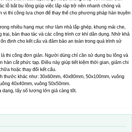
 lỗ bắt bu lông giúp việc lắp ráp trở nên nhanh chóng và
n vị thi công lựa chọn để thay thế cho phương pháp hàn truyền
 trong nhiều hạng mục như làm nhà lắp ghép, khung mái che,
trại, bàn thao tác và các công trình cơ khí dân dụng. Nhờ khả
 ổn định cho kết cấu và đảm bảo an toàn trong quá trình sử
 là thi công đơn giản. Người dùng chỉ cần sử dụng bu lông và
n hàn cắt phức tạp. Điều này giúp tiết kiệm thời gian, giảm chi
chữa hoặc thay đổi kết cấu.
ồ kích thước khác như: 30x60mm, 40x80mm, 50x100mm, vuông
uông 40x40mm, vuông 50x50mm.
ạng, lấy số lượng lớn giá càng tốt.