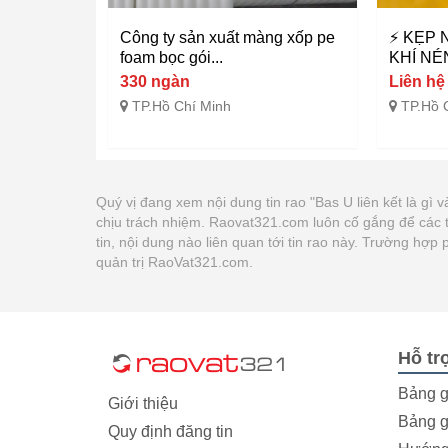
Công ty sản xuất màng xốp pe
⚡ KẸP 
foam bọc gói...
KHÍ NÉN
330 ngàn
Liên hệ
TP.Hồ Chí Minh
TP.Hồ 
Quý vị đang xem nội dung tin rao "Bas U liên kết là gì
chịu trách nhiệm. Raovat321.com luôn cố gắng để các 
tin, nội dung nào liên quan tới tin rao này. Trường hợ
quản trị RaoVat321.com.
Hỗ tr
Bảng g
Giới thiệu
Bảng g
Quy định đăng tin