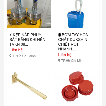
⚡ KẸP NẮP PHUY
🛢️ BƠM TAY HÓA
SẮT BẰNG KHÍ NÉN
CHẤT DUKSHIN –
TVKN 08...
CHIẾT RÓT
NHANH,...
Liên hệ
Liên hệ
TP.Hồ Chí Minh
TP.Hồ Chí Minh