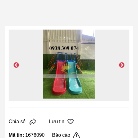
Chia sẻ
Lưu tin
Mã tin:
1676090
Báo cáo