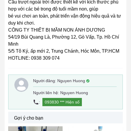
Cầu trượt ngoài trời được thiết kế với kích thước phù
hợp với các bé trong độ tuổi mầm non, giúp
bé vui chơi an toàn, phát triển vận động hiệu quả và tư
duy khi chơi.
CÔNG TY THIẾT BỊ MẦM NON ÁNH DƯƠNG
54/19 Bùi Quang Là, Phường 12, Gò Vấp, Tp. Hồ Chí
Minh
5/5 Tô Ký, ấp mới 2, Trung Chánh, Hóc Môn, TP.HCM
HOTLINE: 0938 309 074
Người đăng:
Nguyen Huong
Người liên hệ: Nguyen Huong
:
093830 ***
Hiện số
Gợi ý cho bạn