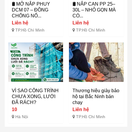
🛢️ MỞ NẮP PHUY
🛢️ NẮP CAN PP 25–
DCM 07 – ĐỒNG
30L – NHỎ GỌN MÀ
CHỐNG NỔ...
CÓ...
Liên hệ
Liên hệ
TP.Hồ Chí Minh
TP.Hồ Chí Minh
VÌ SAO CÔNG TRÌNH
Thương hiệu giày bảo
CHƯA XONG, LƯỚI
hộ tại Bắc Ninh bán
ĐÃ RÁCH?
chạy
10
Liên hệ
Hà Nội
TP.Hồ Chí Minh