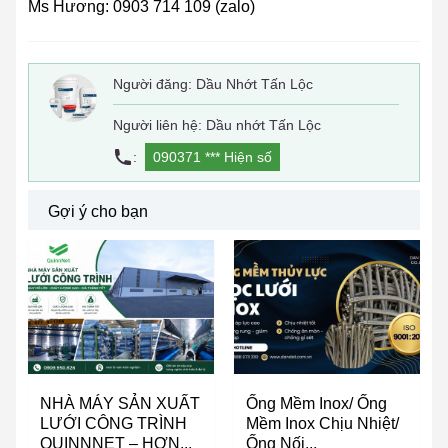
Ms Hương: 0903 714 109 (zalo)
Người đăng:
Dầu Nhớt Tấn Lộc
Người liên hệ: Dầu nhớt Tấn Lộc
:
090371 ***
Hiện số
Gợi ý cho bạn
NHÀ MÁY SẢN XUẤT
Ống Mềm Inox/ Ống
LƯỚI CÔNG TRÌNH
Mềm Inox Chịu Nhiệt/
QUINNNET – HƠN...
Ống Nối...