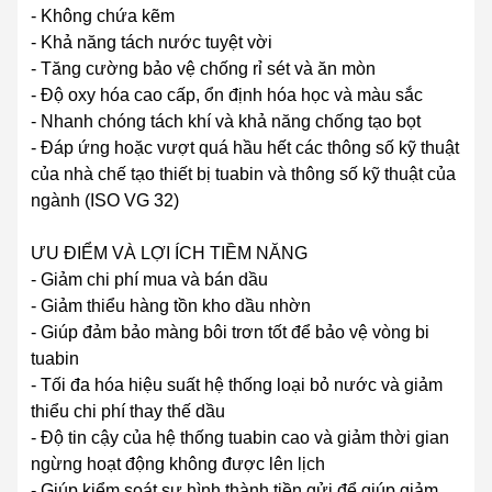
- Không chứa kẽm
- Khả năng tách nước tuyệt vời
- Tăng cường bảo vệ chống rỉ sét và ăn mòn
- Độ oxy hóa cao cấp, ổn định hóa học và màu sắc
- Nhanh chóng tách khí và khả năng chống tạo bọt
- Đáp ứng hoặc vượt quá hầu hết các thông số kỹ thuật
của nhà chế tạo thiết bị tuabin và thông số kỹ thuật của
ngành (ISO VG 32)
ƯU ĐIỂM VÀ LỢI ÍCH TIỀM NĂNG
- Giảm chi phí mua và bán dầu
- Giảm thiểu hàng tồn kho dầu nhờn
- Giúp đảm bảo màng bôi trơn tốt để bảo vệ vòng bi
tuabin
- Tối đa hóa hiệu suất hệ thống loại bỏ nước và giảm
thiểu chi phí thay thế dầu
- Độ tin cậy của hệ thống tuabin cao và giảm thời gian
ngừng hoạt động không được lên lịch
- Giúp kiểm soát sự hình thành tiền gửi để giúp giảm