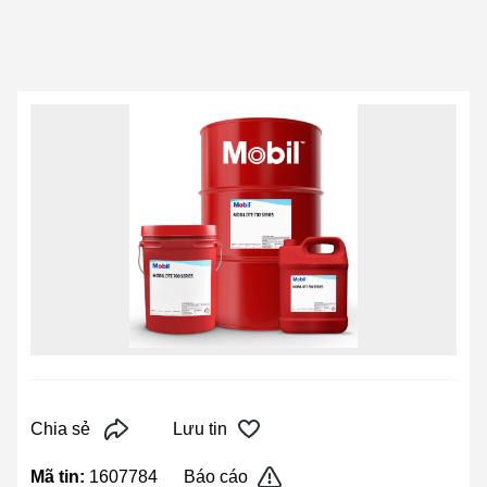
Chia sẻ
Lưu tin
Mã tin:
1607784
Báo cáo