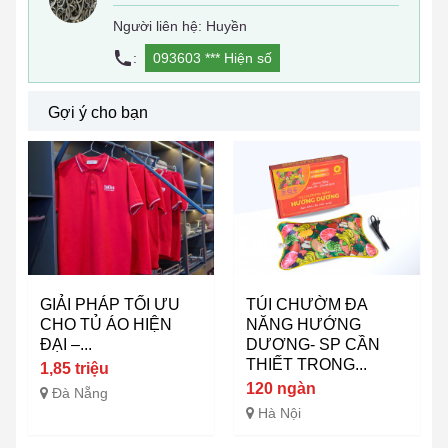
Người liên hệ: Huyền
:
093603 ***
Hiện số
Gợi ý cho bạn
GIẢI PHÁP TỐI ƯU
TÚI CHƯỜM ĐA
CHO TỦ ÁO HIỆN
NĂNG HƯỚNG
ĐẠI –...
DƯƠNG- SP CẦN
THIẾT TRONG...
1,85 triệu
120 ngàn
Đà Nẵng
Hà Nội