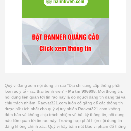
Quý vị đang xem nội dung tin rao "Địa chỉ cung cấp thùng phân
loại rác y tế - rác thải bệnh viện" -
Mã tin 996698
. Mọi thông tin,
nội dung liên quan tới tin rao này là do người đăng tin đăng tải và
chịu trách nhiệm. Raovat321.com luôn cố gắng để các thông tin
được hữu ích nhất cho quý vị tuy nhiên Raovat321.com không
đảm bảo và không chịu trách nhiệm về bất kỳ thông tin, nội dung
nào liên quan tới tin rao này. Trường hợp phát hiện nội dung tin
đăng không chính xác, Quý vị hãy bấm nút Báo vi phạm để thông