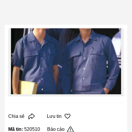
Chia sẻ
Lưu tin
Mã tin:
520510
Báo cáo