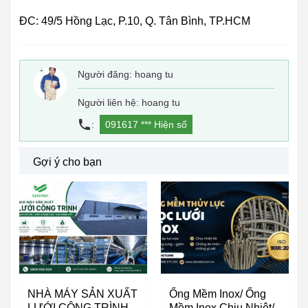
ĐC: 49/5 Hồng Lạc, P.10, Q. Tân Bình, TP.HCM
Người đăng:
hoang tu
Người liên hệ: hoang tu
:
091617 ***
Hiện số
Gợi ý cho bạn
NHÀ MÁY SẢN XUẤT
Ống Mềm Inox/ Ống
LƯỚI CÔNG TRÌNH
Mềm Inox Chịu Nhiệt/