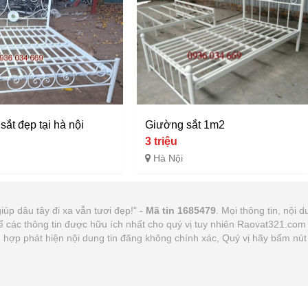
ắt đẹp tại hà nội
Giường sắt 1m2
u
3 triệu
Hà Nội
iúp dâu tây đi xa vẫn tươi đẹp!" -
Mã tin 1685479
. Mọi thông tin, nội 
ể các thông tin được hữu ích nhất cho quý vị tuy nhiên Raovat321.co
ờng hợp phát hiện nội dung tin đăng không chính xác, Quý vị hãy bấm n