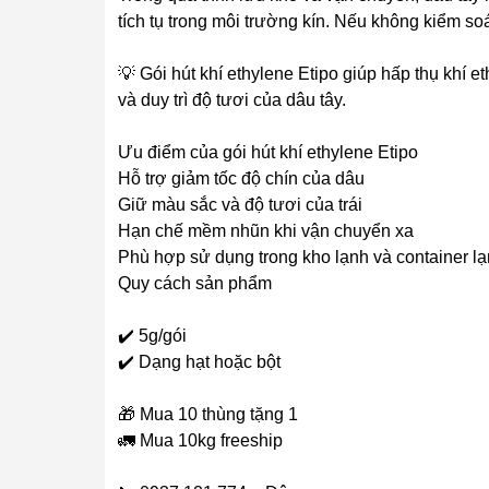
tích tụ trong môi trường kín. Nếu không kiểm soá
💡 Gói hút khí ethylene Etipo giúp hấp thụ khí et
và duy trì độ tươi của dâu tây.
Ưu điểm của gói hút khí ethylene Etipo
Hỗ trợ giảm tốc độ chín của dâu
Giữ màu sắc và độ tươi của trái
Hạn chế mềm nhũn khi vận chuyển xa
Phù hợp sử dụng trong kho lạnh và container l
Quy cách sản phẩm
✔️ 5g/gói
✔️ Dạng hạt hoặc bột
🎁 Mua 10 thùng tặng 1
🚛 Mua 10kg freeship