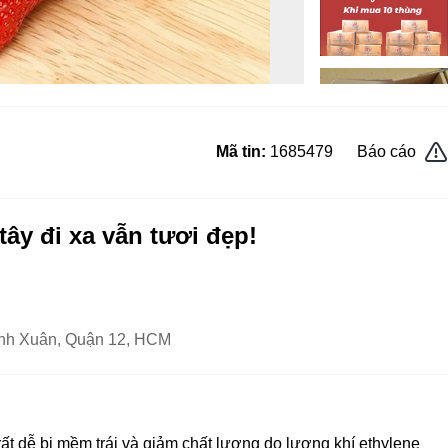
Mã tin:
1685479
Báo cáo
tây đi xa vẫn tươi đẹp!
nh Xuân, Quận 12, HCM
rất dễ bị mềm trái và giảm chất lượng do lượng khí ethylene