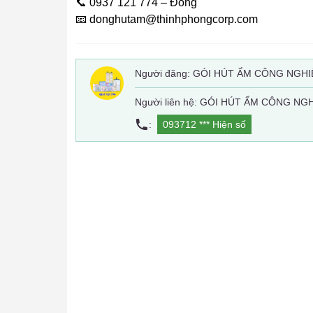
📞 0937 121 774 – Đông
📧 donghutam@thinhphongcorp.com
Người đăng:
GÓI HÚT ẨM CÔNG NGHI
Người liên hệ: GÓI HÚT ẨM CÔNG NG
:
093712 ***
Hiện số