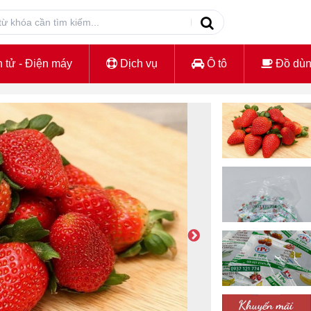
 tử - Điện máy
Dịch vụ
Ô tô
Đồ dù