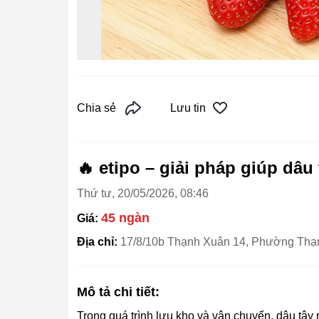
Chia sẻ
Lưu tin
🔥 etipo – giải pháp giúp dâu 
Thứ tư, 20/05/2026, 08:46
45 ngàn
Giá:
Địa chỉ:
17/8/10b Thạnh Xuân 14, Phường Thạ
Mô tả chi tiết:
Trong quá trình lưu kho và vận chuyển, dâu tây 