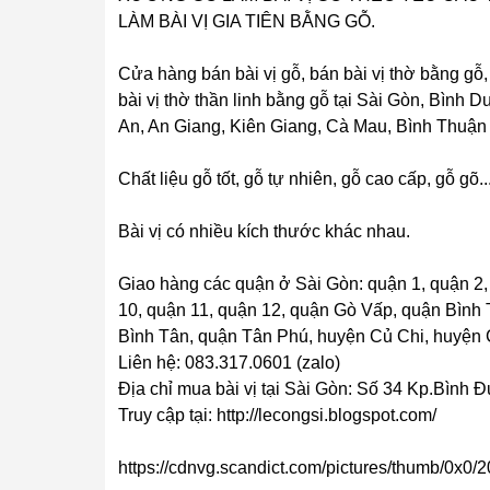
LÀM BÀI VỊ GIA TIÊN BẰNG GỖ.
Cửa hàng bán bài vị gỗ, bán bài vị thờ bằng gỗ,
bài vị thờ thần linh bằng gỗ tại Sài Gòn, Bìn
An, An Giang, Kiên Giang, Cà Mau, Bình Thuận (
Chất liệu gỗ tốt, gỗ tự nhiên, gỗ cao cấp, gỗ gõ..
Bài vị có nhiều kích thước khác nhau.
Giao hàng các quận ở Sài Gòn: quận 1, quận 2, 
10, quận 11, quận 12, quận Gò Vấp, quận Bình
Bình Tân, quận Tân Phú, huyện Củ Chi, huyện Cầ
Liên hệ: 083.317.0601 (zalo)
Địa chỉ mua bài vị tại Sài Gòn: Số 34 Kp.Bìn
Truy cập tại: http://lecongsi.blogspot.com/
https://cdnvg.scandict.com/pictures/thumb/0x0