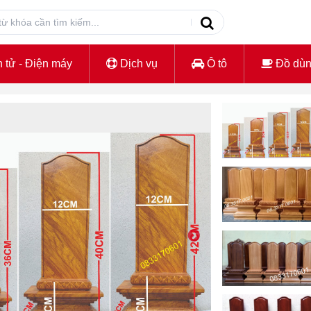
 tử - Điện máy
Dịch vụ
Ô tô
Đồ dù