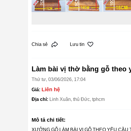
Chia sẻ
Lưu tin
Làm bài vị thờ bằng gỗ theo y
Thứ tư, 03/06/2026, 17:04
Liên hệ
Giá:
Địa chỉ:
Linh Xuân, thủ Đức, tphcm
Mô tả chi tiết:
XƯỞNG GỖ LÀM BÀI VỊ GỖ THEO YÊU CẦU TẠ