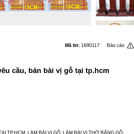
Mã tin:
1690117
Báo cáo
êu cầu, bán bài vị gỗ tại tp.hcm
I TP.HCM, LÀM BÀI VỊ GỖ, LÀM BÀI VỊ THỜ BẰNG GỖ,