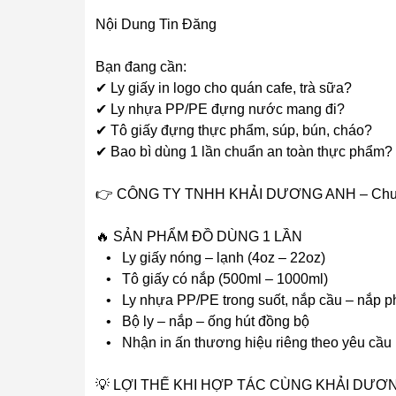
Nội Dung Tin Đăng
Bạn đang cần:
✔ Ly giấy in logo cho quán cafe, trà sữa?
✔ Ly nhựa PP/PE đựng nước mang đi?
✔ Tô giấy đựng thực phẩm, súp, bún, cháo?
✔ Bao bì dùng 1 lần chuẩn an toàn thực phẩm?
👉 CÔNG TY TNHH KHẢI DƯƠNG ANH – Chuyên 
🔥 SẢN PHẨM ĐỒ DÙNG 1 LẦN
• Ly giấy nóng – lạnh (4oz – 22oz)
• Tô giấy có nắp (500ml – 1000ml)
• Ly nhựa PP/PE trong suốt, nắp cầu – nắp 
• Bộ ly – nắp – ống hút đồng bộ
• Nhận in ấn thương hiệu riêng theo yêu cầu
💡 LỢI THẾ KHI HỢP TÁC CÙNG KHẢI DƯƠ