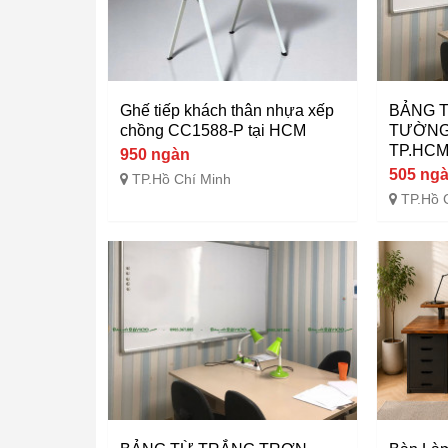
Ghế tiếp khách thân nhựa xếp
BẢNG 
chồng CC1588-P tại HCM
TƯỜNG
TP.HC
950 ngàn
505 ng
TP.Hồ Chí Minh
TP.Hồ 