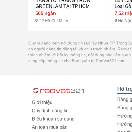
BẢNG TỪ TRẮNG TRƠN
Bàn Làm
GREENLAM TẠI TP.HCM
Loại Gỗ 
505 ngàn
7,53 tri
TP.Hồ Chí Minh
Hà Nội
Quý vị đang xem nội dung tin rao "Ly Nhựa PP Trong 
do người đăng tin đăng tải và chịu trách nhiệm. Raov
trách nhiệm về bất kỳ thông tin, nội dung nào liên qua
cung cấp thông tin cho Ban quản trị RaoVat321.com.
Hỗ tr
Bảng g
Giới thiệu
Bảng g
Quy định đăng tin
Hướng 
Điều khoản sử dụng
Hướng 
An toàn mua bán