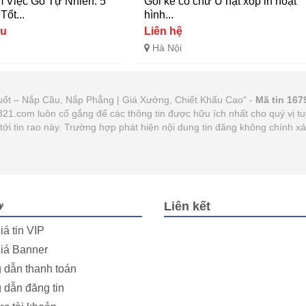
 Việc Gỗ Tự Nhiên: 5
Gối kê cổ chữ U hạt xốp in hoạt
Tốt...
hình...
ệu
Liên hệ
Hà Nội
Suốt – Nắp Cầu, Nắp Phẳng | Giá Xưởng, Chiết Khấu Cao" -
Mã tin 167
at321.com luôn cố gắng để các thông tin được hữu ích nhất cho quý vị
n tới tin rao này. Trường hợp phát hiện nội dung tin đăng không chính 
ợ
Liên kết
iá tin VIP
iá Banner
dẫn thanh toán
dẫn đăng tin