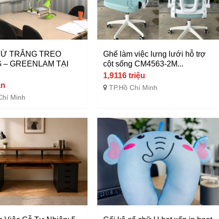
TỪ TRẮNG TREO
Ghế làm việc lưng lưới hỗ trợ
 – GREENLAM TẠI
cột sống CM4563-2M...
M
1,9116 triệu
àn
TP.Hồ Chí Minh
Chí Minh