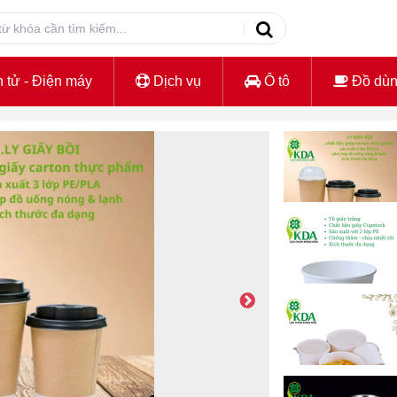
 tử - Điện máy
Dịch vụ
Ô tô
Đồ dù