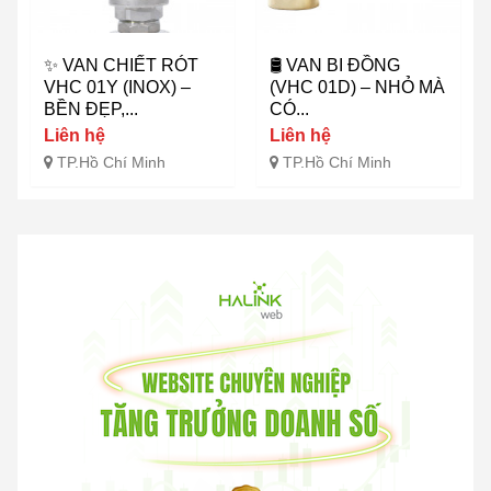
✨ VAN CHIẾT RÓT
🛢️ VAN BI ĐỒNG
VHC 01Y (INOX) –
(VHC 01D) – NHỎ MÀ
BỀN ĐẸP,...
CÓ...
Liên hệ
Liên hệ
TP.Hồ Chí Minh
TP.Hồ Chí Minh