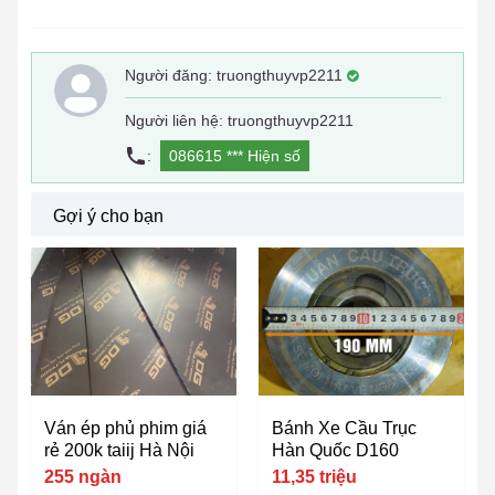
Người đăng:
truongthuyvp2211
Người liên hệ: truongthuyvp2211
:
086615 ***
Hiện số
Gợi ý cho bạn
Ván ép phủ phim giá
Bánh Xe Cầu Trục
rẻ 200k taiij Hà Nội
Hàn Quốc D160
255 ngàn
11,35 triệu