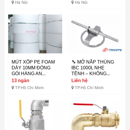
Hà Nội
Hà Nội
MÚT XỐP PE FOAM
🔧 MỞ NẮP THÙNG
DÀY 10MM ĐÓNG
IBC 1000L NHẸ
GÓI HÀNG AN...
TÊNH – KHÔNG...
13 ngàn
Liên hệ
TP.Hồ Chí Minh
TP.Hồ Chí Minh