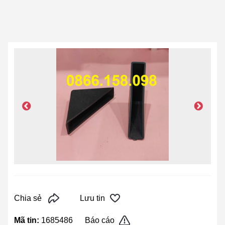
Chia sẻ
Lưu tin
Mã tin:
1685486
Báo cáo