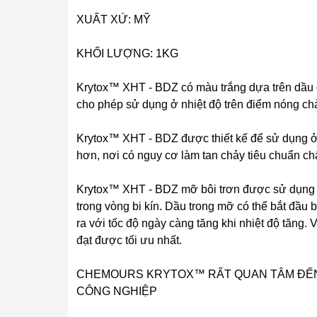
XUẤT XỨ: MỸ
KHỐI LƯỢNG: 1KG
Krytox™ XHT - BDZ có màu trắng dựa trên dầu
cho phép sử dụng ở nhiệt độ trên điểm nóng ch
Krytox™ XHT - BDZ được thiết kế để sử dụng ở
hơn, nơi có nguy cơ làm tan chảy tiêu chuẩn c
Krytox™ XHT - BDZ mỡ bôi trơn được sử dụng tr
trong vòng bi kín. Dầu trong mỡ có thể bắt đầu 
ra với tốc độ ngày càng tăng khi nhiệt độ tăng. 
đạt được tối ưu nhất.
CHEMOURS KRYTOX™ RẤT QUAN TÂM ĐẾN
CÔNG NGHIỆP