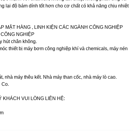
ng lại độ bám dính tốt hơn cho cơ chất có khả năng chịu nhiệt
P MẶT HÀNG , LINH KIỆN CÁC NGÀNH CÔNG NGHIỆP
I CÔNG NGHIỆP
y hút chân không.
y móc thiết bị máy bơm công nghiệp khí và chemicals, máy nén
t, nhà máy thêu kết. Nhà máy than cốc, nhà máy lò cao.
ư Co.
Ý KHÁCH VUI LÒNG LIÊN HỆ:
om