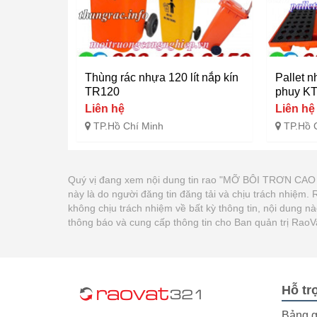
Thùng rác nhựa 120 lít nắp kín
Pallet 
TR120
phuy K
Liên hệ
Liên hệ
TP.Hồ Chí Minh
TP.Hồ 
Quý vị đang xem nội dung tin rao "MỠ BÔI TRƠN
này là do người đăng tin đăng tải và chịu trách nhiệm
không chịu trách nhiệm về bất kỳ thông tin, nội dung n
thông báo và cung cấp thông tin cho Ban quản trị Rao
Hỗ tr
Bảng g