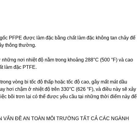
 gốc PFPE được làm đặc bằng chất làm đặc không tan chảy để
ảy thông thường.
 những nơi nhiệt độ nằm trong khoảng 288°C (500 °F) và cao
hất làm đặc PTFE.
ong vòng bi tốc độ thấp hoặc tốc độ cao, gây mất mát dầu
bay hơi chậm ở nhiệt độ trên 330°C (626 °F), và điều này sẽ xảy
Việc bôi trơn lại có thể được yêu cầu tại những thời điểm này để
 VẤN ĐỀ AN TOÀN MÔI TRƯỜNG TẤT CẢ CÁC NGÀNH