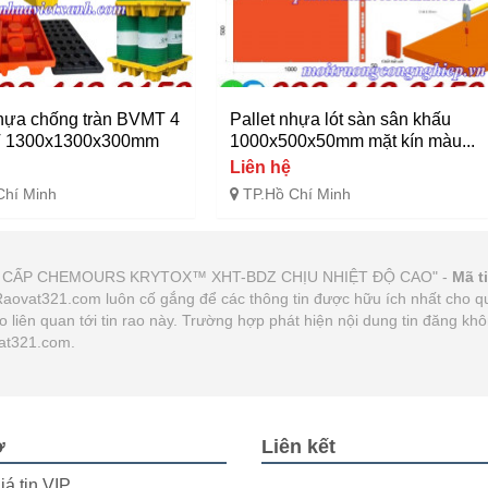
nhựa chống tràn BVMT 4
Pallet nhựa lót sàn sân khấu
T 1300x1300x300mm
1000x500x50mm mặt kín màu...
Liên hệ
Chí Minh
TP.Hồ Chí Minh
 CAO CẤP CHEMOURS KRYTOX™ XHT-BDZ CHỊU NHIỆT ĐỘ CAO" -
Mã t
. Raovat321.com luôn cố gắng để các thông tin được hữu ích nhất cho
ào liên quan tới tin rao này. Trường hợp phát hiện nội dung tin đăng k
Vat321.com.
ợ
Liên kết
iá tin VIP