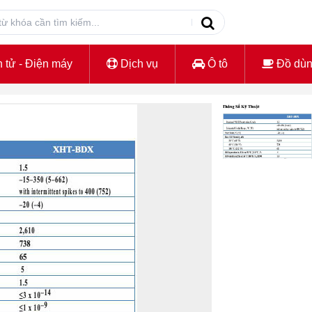
 tử - Điện máy
Dịch vụ
Ô tô
Đồ dù