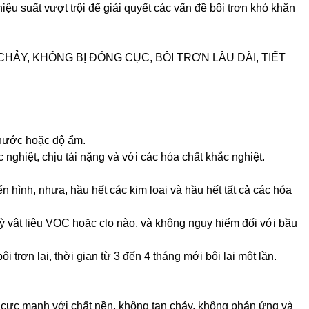
ệu suất vượt trội để giải quyết các vấn đề bôi trơn khó khăn
HẢY, KHÔNG BỊ ĐÓNG CỤC, BÔI TRƠN LÂU DÀI, TIẾT
 nước hoặc độ ẩm.
ắc nghiệt, chịu tải nặng và với các hóa chất khắc nghiệt.
n hình, nhựa, hầu hết các kim loại và hầu hết tất cả các hóa
ỳ vật liệu VOC hoặc clo nào, và không nguy hiểm đối với bầu
i trơn lại, thời gian từ 3 đến 4 tháng mới bôi lại một lần.
t cực mạnh với chất nền, không tan chảy, không phản ứng và