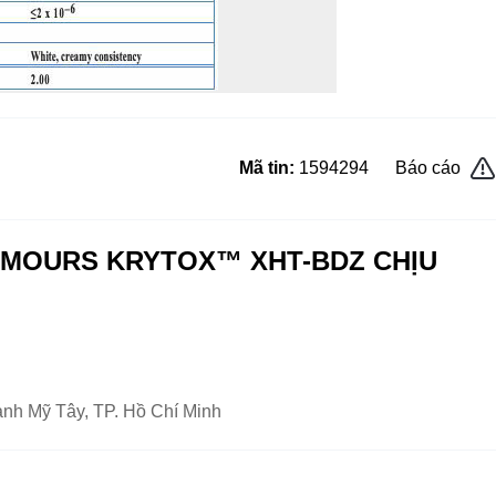
Mã tin:
1594294
Báo cáo
EMOURS KRYTOX™ XHT-BDZ CHỊU
h Mỹ Tây, TP. Hồ Chí Minh