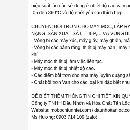
hiệu suất lâu dài, sử dụng ở nhiệt độ cao và ma
-05 đến 360°C và độ nhớt yêu cầu thích hợp.
CHUYÊN: BÔI TRƠN CHO MÁY MÓC, LẮP RÁ
NẶNG- SẢN XUẤT SẮT, THÉP,… VÀ VÒNG B
- Vòng bi các máy xúc, máy giấy, máy ghiền, má
- Vòng bi các bánh răng, thiết bị máy hàn , má
khí.
- Máy móc thiết bị làm việc liên tục.
- Máy móc thiết bị nhiệt độ cao.
- Các điểm bôi trơn cho nhà máy luyện quặng sắ
- Chất bôi trơn Van cho các loại khí đặc biệt nh
ĐỂ BIẾT THÊM THÔNG TIN CHI TIẾT XIN QU
Công ty TNHH Dầu Nhờn và Hóa Chất Tấn Lộc
Website: mobochiunhiet.com / daunhottanloc.c
Ms Hương: 0903 714 109 (zalo)