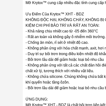
Mỡ Krytox™ cung cấp nhiều đặc tính cung cấp hi
Ưu Điểm Của Krytox™ XHT - BDZ
KHÔNG ĐỘC HẠI, KHÔNG CHÁY, KHÔNG BỊ C
KIỆM CHI PHÍ BẢO TRÌ VÀ RẤT AN TOÀN:
- Khả năng chịu nhiệt cao từ -05 đến 360°C​
- Rất an toàn và không gây ô nhiễm môi trường.​
- Chống ăn mòn, rỉ sét ở nhiệt độ cao.
- Không phản ứng với hóa chất mạnh, axit, hơi
- Duy trì sự bôi trơn trong điều kiện nhiệt độ kh
- Bôi trơn lâu dài để giảm hoặc loại bỏ nhu cầu
- Không phản ứng với tất cả các chất đàn hồi điể
chất xử lý, tương thích với nhiều vật liệu.​
- Không chứa silicone. Chúng không chứa bất k
khí quyển hoặc tầng ôzôn.​
- Bôi trơn lâu dài để giảm hoặc loại bỏ nhu cầu bô
ỨNG DỤNG:
Mỡ Krytox™ XHT - BDZ là chất bôi trơn liên kế