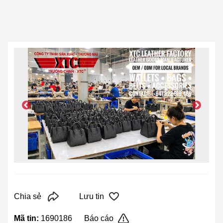
Chia sẻ
Lưu tin
Mã tin:
1690186
Báo cáo