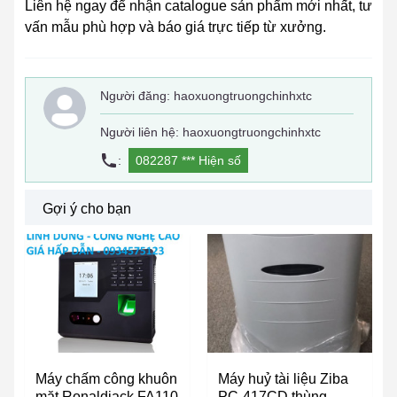
Liên hệ ngay để nhận catalogue sản phẩm mới nhất, tư
vấn mẫu phù hợp và báo giá trực tiếp từ xưởng.
Người đăng:
haoxuongtruongchinhxtc
Người liên hệ: haoxuongtruongchinhxtc
:
082287 ***
Hiện số
Gợi ý cho bạn
Máy chấm công khuôn
Máy huỷ tài liệu Ziba
mặt Ronaldjack FA110
PC-417CD thùng