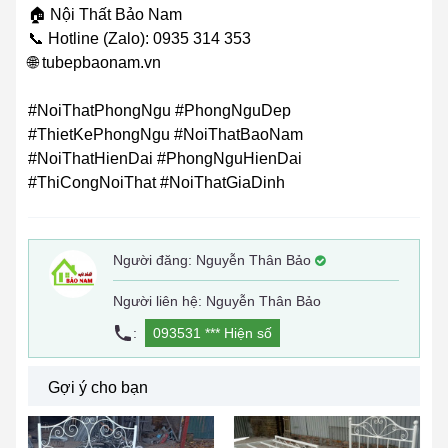
🏠 Nội Thất Bảo Nam
📞 Hotline (Zalo): 0935 314 353
🌐 tubepbaonam.vn
#NoiThatPhongNgu #PhongNguDep
#ThietKePhongNgu #NoiThatBaoNam
#NoiThatHienDai #PhongNguHienDai
#ThiCongNoiThat #NoiThatGiaDinh
Người đăng:
Nguyễn Thân Bảo
Người liên hệ: Nguyễn Thân Bảo
:
093531 ***
Hiện số
Gợi ý cho bạn