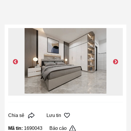
Chia sẻ
Lưu tin
Mã tin:
1690043
Báo cáo