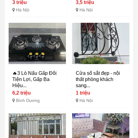
3 triệu
3,5 triệu
Hà Nội
Hà Nội
🔥3 Lò Nấu Gấp Đôi
Cửa sổ sắt đẹp - nội
Tiện Lợi, Gấp Ba
thất phòng khách
Hiệu...
sang...
6,2 triệu
1 triệu
Bình Dương
Hà Nội