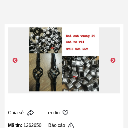
Chia sẻ
Lưu tin
Mã tin:
1262650
Báo cáo