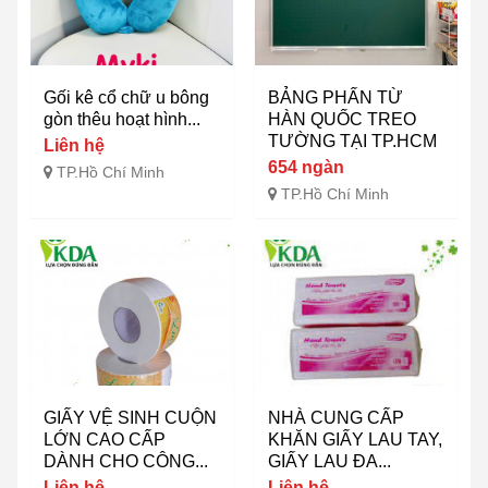
Gối kê cổ chữ u bông
BẢNG PHẤN TỪ
gòn thêu hoạt hình...
HÀN QUỐC TREO
TƯỜNG TẠI TP.HCM
Liên hệ
654 ngàn
TP.Hồ Chí Minh
TP.Hồ Chí Minh
GIẤY VỆ SINH CUỘN
NHÀ CUNG CẤP
LỚN CAO CẤP
KHĂN GIẤY LAU TAY,
DÀNH CHO CÔNG...
GIẤY LAU ĐA...
Liên hệ
Liên hệ