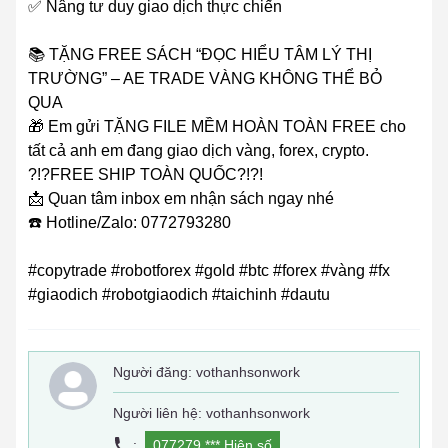
✅ Nâng tư duy giao dịch thực chiến
📚 TẶNG FREE SÁCH “ĐỌC HIỂU TÂM LÝ THỊ
TRƯỜNG” – AE TRADE VÀNG KHÔNG THỂ BỎ
QUA
🎁 Em gửi TẶNG FILE MỀM HOÀN TOÀN FREE cho
tất cả anh em đang giao dịch vàng, forex, crypto.
?!?FREE SHIP TOÀN QUỐC?!?!
📩 Quan tâm inbox em nhận sách ngay nhé
☎️ Hotline/Zalo: 0772793280
#copytrade #robotforex #gold #btc #forex #vàng #fx
#giaodich #robotgiaodich #taichinh #dautu
Người đăng:
vothanhsonwork
Người liên hệ: vothanhsonwork
:
077279 ***
Hiện số