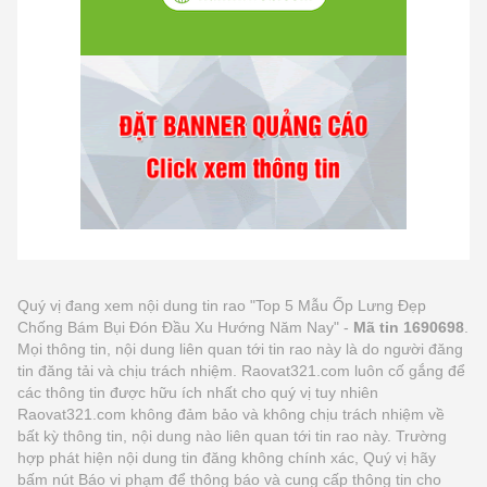
Quý vị đang xem nội dung tin rao "Top 5 Mẫu Ốp Lưng Đẹp
Chống Bám Bụi Đón Đầu Xu Hướng Năm Nay" -
Mã tin 1690698
.
Mọi thông tin, nội dung liên quan tới tin rao này là do người đăng
tin đăng tải và chịu trách nhiệm. Raovat321.com luôn cố gắng để
các thông tin được hữu ích nhất cho quý vị tuy nhiên
Raovat321.com không đảm bảo và không chịu trách nhiệm về
bất kỳ thông tin, nội dung nào liên quan tới tin rao này. Trường
hợp phát hiện nội dung tin đăng không chính xác, Quý vị hãy
bấm nút Báo vi phạm để thông báo và cung cấp thông tin cho