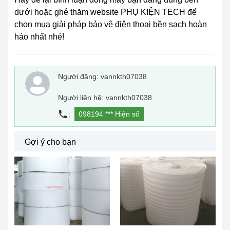
dưới hoặc ghé thăm website PHỤ KIỆN TECH để
chọn mua giải pháp bảo vệ điện thoại bền sạch hoàn
hảo nhất nhé!
Người đăng:
vannkth07038
Người liên hệ: vannkth07038
:
098194 ***
Hiện số
Gợi ý cho bạn