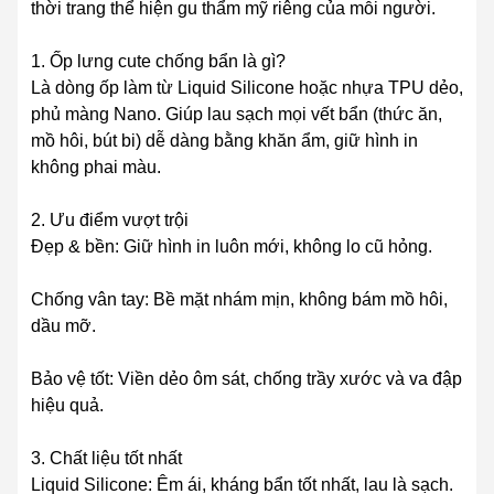
thời trang thể hiện gu thẩm mỹ riêng của mỗi người.
1. Ốp lưng cute chống bẩn là gì?
Là dòng ốp làm từ Liquid Silicone hoặc nhựa TPU dẻo,
phủ màng Nano. Giúp lau sạch mọi vết bẩn (thức ăn,
mồ hôi, bút bi) dễ dàng bằng khăn ẩm, giữ hình in
không phai màu.
2. Ưu điểm vượt trội
Đẹp & bền: Giữ hình in luôn mới, không lo cũ hỏng.
Chống vân tay: Bề mặt nhám mịn, không bám mồ hôi,
dầu mỡ.
Bảo vệ tốt: Viền dẻo ôm sát, chống trầy xước và va đập
hiệu quả.
3. Chất liệu tốt nhất
Liquid Silicone: Êm ái, kháng bẩn tốt nhất, lau là sạch.