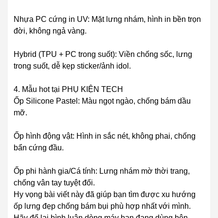
Nhựa PC cứng in UV: Mặt lưng nhám, hình in bền trọn
đời, không ngả vàng.
Hybrid (TPU + PC trong suốt): Viền chống sốc, lưng
trong suốt, dễ kẹp sticker/ảnh idol.
4. Mẫu hot tại PHỤ KIỆN TECH
Ốp Silicone Pastel: Màu ngọt ngào, chống bám dầu
mỡ.
Ốp hình động vật: Hình in sắc nét, không phai, chống
bẩn cứng đầu.
Ốp phi hành gia/Cá tính: Lưng nhám mờ thời trang,
chống vân tay tuyệt đối.
Hy vọng bài viết này đã giúp bạn tìm được xu hướng
ốp lưng đẹp chống bám bụi phù hợp nhất với mình.
Hãy để lại bình luận dòng máy bạn đang dùng bên