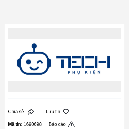
Chia sẻ
Lưu tin
Mã tin:
1690698
Báo cáo