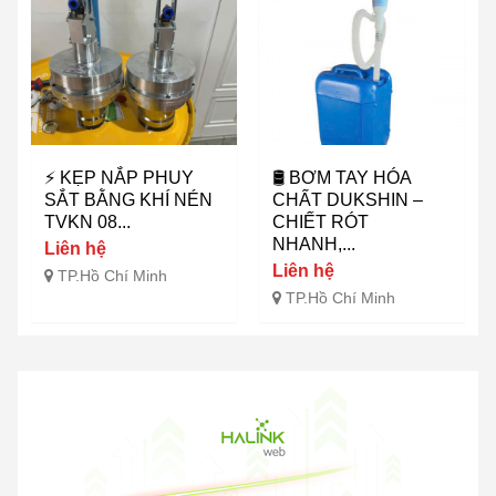
⚡ KẸP NẮP PHUY
🛢️ BƠM TAY HÓA
SẮT BẰNG KHÍ NÉN
CHẤT DUKSHIN –
TVKN 08...
CHIẾT RÓT
NHANH,...
Liên hệ
Liên hệ
TP.Hồ Chí Minh
TP.Hồ Chí Minh