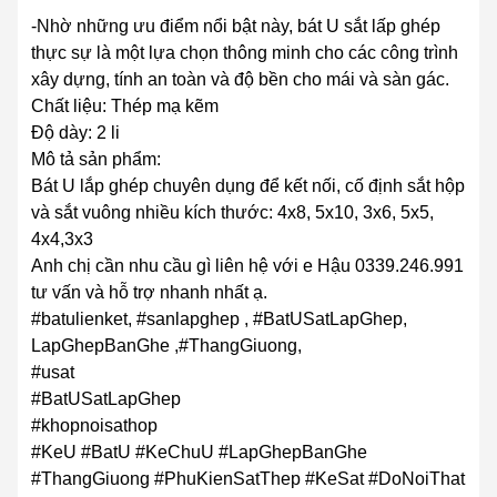
-Nhờ những ưu điểm nổi bật này, bát U sắt lấp ghép
thực sự là một lựa chọn thông minh cho các công trình
xây dựng, tính an toàn và độ bền cho mái và sàn gác.
Chất liệu: Thép mạ kẽm
Độ dày: 2 li
Mô tả sản phẩm:
Bát U lắp ghép chuyên dụng để kết nối, cố định sắt hộp
và sắt vuông nhiều kích thước: 4x8, 5x10, 3x6, 5x5,
4x4,3x3
Anh chị cần nhu cầu gì liên hệ với e Hậu 0339.246.991
tư vấn và hỗ trợ nhanh nhất ạ.
#batulienket, #sanlapghep , #BatUSatLapGhep,
LapGhepBanGhe ,#ThangGiuong,
#usat
#BatUSatLapGhep
#khopnoisathop
#KeU #BatU #KeChuU #LapGhepBanGhe
#ThangGiuong #PhuKienSatThep #KeSat #DoNoiThat