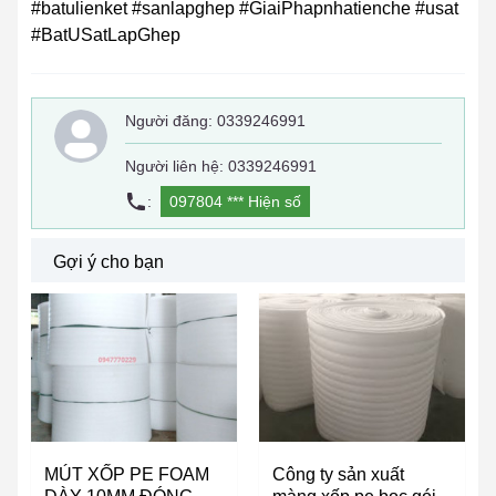
#batulienket #sanlapghep #GiaiPhapnhatienche #usat
#BatUSatLapGhep
Người đăng:
0339246991
Người liên hệ: 0339246991
:
097804 ***
Hiện số
Gợi ý cho bạn
MÚT XỐP PE FOAM
Công ty sản xuất