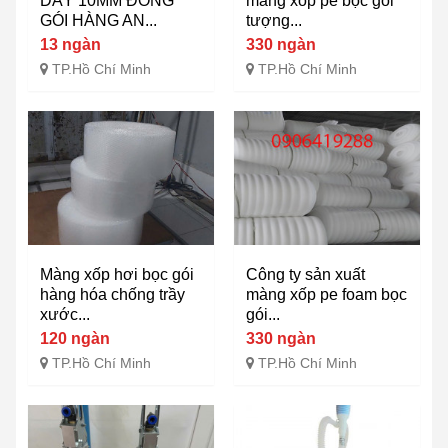
DÀY 10MM ĐÓNG
màng xốp pe bọc gói
GÓI HÀNG AN...
tượng...
13 ngàn
330 ngàn
TP.Hồ Chí Minh
TP.Hồ Chí Minh
Màng xốp hơi bọc gói
Công ty sản xuất
hàng hóa chống trầy
màng xốp pe foam bọc
xước...
gói...
120 ngàn
330 ngàn
TP.Hồ Chí Minh
TP.Hồ Chí Minh