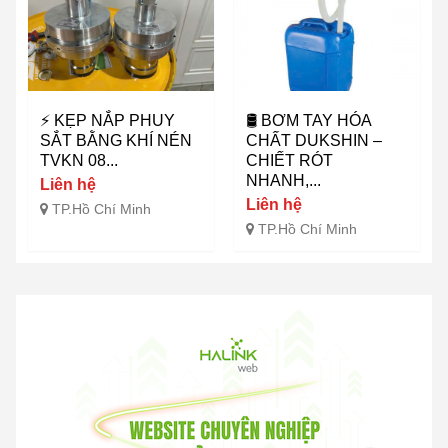
⚡ KẸP NẮP PHUY
🛢️ BƠM TAY HÓA
SẮT BẰNG KHÍ NÉN
CHẤT DUKSHIN –
TVKN 08...
CHIẾT RÓT
NHANH,...
Liên hệ
Liên hệ
TP.Hồ Chí Minh
TP.Hồ Chí Minh