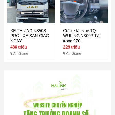
XE TẢI JAC N350S
Giá xe tải Nhẹ TQ
PRO - XE SẴN GIAO
WULING N300P Tải
NGAY
trọng 970...
486 triệu
229 triệu
An Giang
An Giang