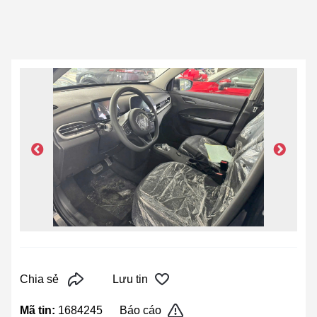
Chia sẻ
Lưu tin
Mã tin:
1684245
Báo cáo