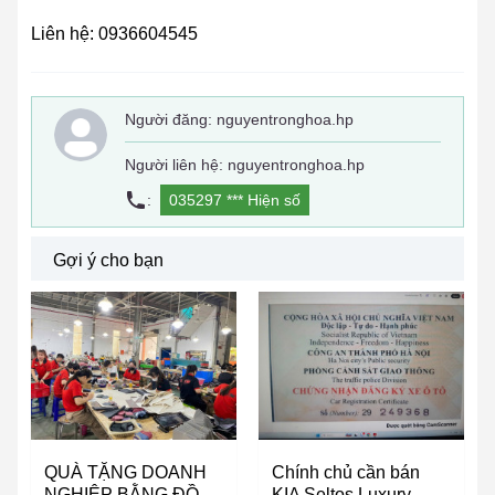
Liên hệ: 0936604545
Người đăng:
nguyentronghoa.hp
Người liên hệ: nguyentronghoa.hp
:
035297 ***
Hiện số
Gợi ý cho bạn
QUÀ TẶNG DOANH
Chính chủ cần bán
NGHIỆP BẰNG ĐỒ
KIA Seltos Luxury