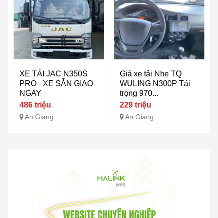
XE TẢI JAC N350S
Giá xe tải Nhẹ TQ
PRO - XE SẴN GIAO
WULING N300P Tải
NGAY
trọng 970...
486 triệu
229 triệu
An Giang
An Giang