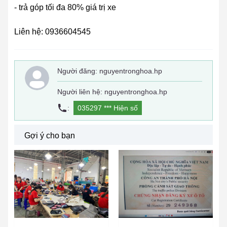
- trả góp tối đa 80% giá trị xe
Liên hệ: 0936604545
Người đăng:
nguyentronghoa.hp
Người liên hệ: nguyentronghoa.hp
:
035297 ***
Hiện số
Gợi ý cho bạn