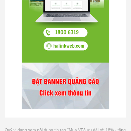
Quý vị đang xem nội dung tin rao "Mua VF8 ưu đãi tới 18% - tặng