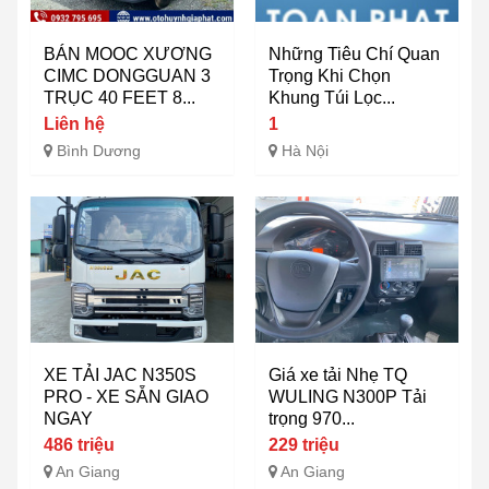
BÁN MOOC XƯƠNG
Những Tiêu Chí Quan
CIMC DONGGUAN 3
Trọng Khi Chọn
TRỤC 40 FEET 8...
Khung Túi Lọc...
Liên hệ
1
Bình Dương
Hà Nội
XE TẢI JAC N350S
Giá xe tải Nhẹ TQ
PRO - XE SẴN GIAO
WULING N300P Tải
NGAY
trọng 970...
486 triệu
229 triệu
An Giang
An Giang