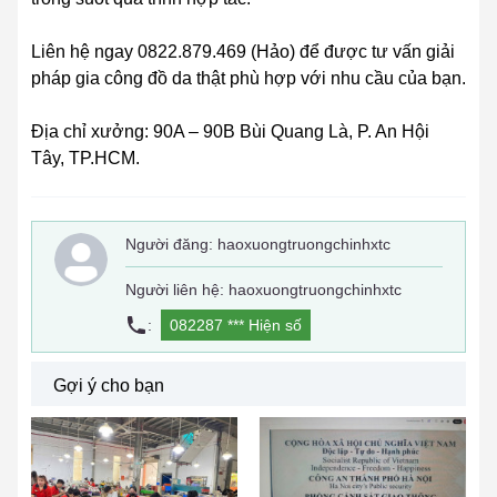
Liên hệ ngay 0822.879.469 (Hảo) để được tư vấn giải
pháp gia công đồ da thật phù hợp với nhu cầu của bạn.
Địa chỉ xưởng: 90A – 90B Bùi Quang Là, P. An Hội
Tây, TP.HCM.
Người đăng:
haoxuongtruongchinhxtc
Người liên hệ: haoxuongtruongchinhxtc
:
082287 ***
Hiện số
Gợi ý cho bạn