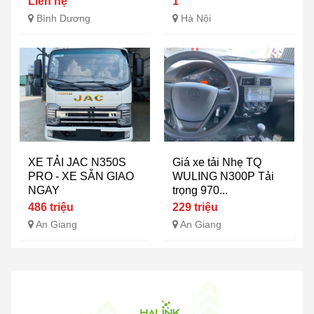
Liên hệ
1
Bình Dương
Hà Nội
XE TẢI JAC N350S
Giá xe tải Nhẹ TQ
PRO - XE SẴN GIAO
WULING N300P Tải
NGAY
trọng 970...
486 triệu
229 triệu
An Giang
An Giang