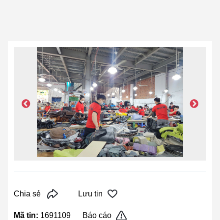
Chia sẻ
Lưu tin
Mã tin:
1691109
Báo cáo