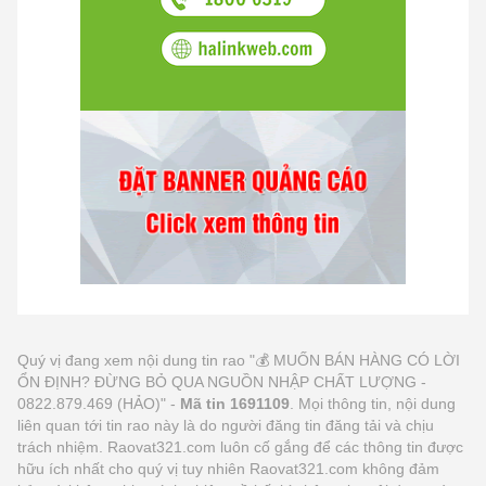
Quý vị đang xem nội dung tin rao "💰 MUỐN BÁN HÀNG CÓ LỜI
ỔN ĐỊNH? ĐỪNG BỎ QUA NGUỒN NHẬP CHẤT LƯỢNG -
0822.879.469 (HẢO)" -
Mã tin 1691109
. Mọi thông tin, nội dung
liên quan tới tin rao này là do người đăng tin đăng tải và chịu
trách nhiệm. Raovat321.com luôn cố gắng để các thông tin được
hữu ích nhất cho quý vị tuy nhiên Raovat321.com không đảm