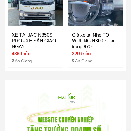
XE TẢI JAC N350S
Giá xe tải Nhẹ TQ
PRO - XE SẴN GIAO
WULING N300P Tải
NGAY
trọng 970...
486 triệu
229 triệu
An Giang
An Giang