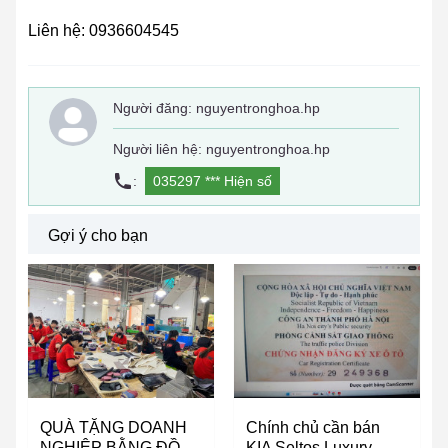
Liên hệ: 0936604545
Người đăng:
nguyentronghoa.hp
Người liên hệ: nguyentronghoa.hp
:
035297 ***
Hiện số
Gợi ý cho bạn
QUÀ TẶNG DOANH
Chính chủ cần bán
NGHIỆP BẰNG ĐỒ
KIA Seltos Luxury