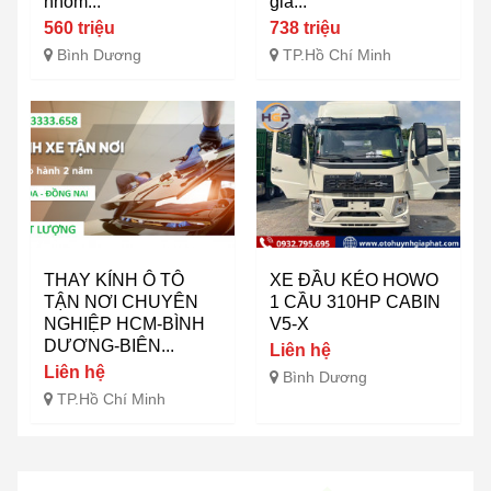
nhôm...
giá...
560 triệu
738 triệu
Bình Dương
TP.Hồ Chí Minh
THAY KÍNH Ô TÔ
XE ĐẦU KÉO HOWO
TẬN NƠI CHUYÊN
1 CẦU 310HP CABIN
NGHIỆP HCM-BÌNH
V5-X
DƯƠNG-BIÊN...
Liên hệ
Liên hệ
Bình Dương
TP.Hồ Chí Minh