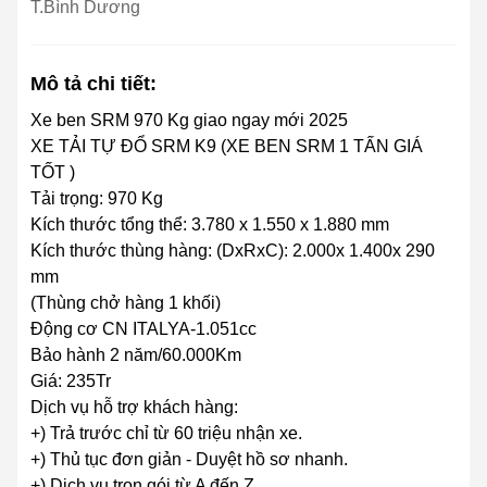
T.Bình Dương
Mô tả chi tiết:
Xe ben SRM 970 Kg giao ngay mới 2025
XE TẢI TỰ ĐỔ SRM K9 (XE BEN SRM 1 TẤN GIÁ
TỐT )
Tải trọng: 970 Kg
Kích thước tổng thể: 3.780 x 1.550 x 1.880 mm
Kích thước thùng hàng: (DxRxC): 2.000x 1.400x 290
mm
(Thùng chở hàng 1 khối)
Động cơ CN ITALYA-1.051cc
Bảo hành 2 năm/60.000Km
Giá: 235Tr
Dịch vụ hỗ trợ khách hàng:
+) Trả trước chỉ từ 60 triệu nhận xe.
+) Thủ tục đơn giản - Duyệt hồ sơ nhanh.
+) Dịch vụ trọn gói từ A đến Z